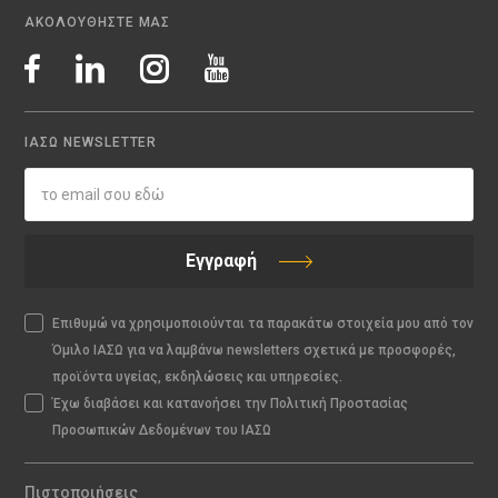
ΑΚΟΛΟΥΘΗΣΤΕ ΜΑΣ
ΙΑΣΩ NEWSLETTER
Εγγραφή
Επιθυμώ να χρησιμοποιούνται τα παρακάτω στοιχεία μου από τον
Όμιλο ΙΑΣΩ για να λαμβάνω newsletters σχετικά με προσφορές,
προϊόντα υγείας, εκδηλώσεις και υπηρεσίες.
Έχω διαβάσει και κατανοήσει την Πολιτική Προστασίας
Προσωπικών Δεδομένων του ΙΑΣΩ
Πιστοποιήσεις