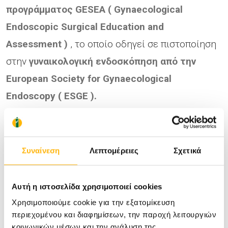
προγράμματος
GESEA
(
Gynaecological
Endoscopic
Surgical
Education
and
Assessment
)
, το οποίο οδηγεί σε πιστοποίηση
στην
γυναικολογική ενδοσκόπηση από την
European
Society
for
Gynaecological
Endoscopy
(
ESGE
).
Το σεμινάριο θα συνοδεύεται από
Πιστοποιητικό Παρακολούθησης και θα
Συναίνεση
Λεπτομέρειες
Σχετικά
πιστωθούν Μονάδες Συνεχιζόμενης Ιατρικής
Εκπαίδευσης ( CMEs ) στους συμμετέχοντες.
Αυτή η ιστοσελίδα χρησιμοποιεί cookies
Η συμμετοχή́ είναι δωρεάν και οι
Χρησιμοποιούμε cookie για την εξατομίκευση
περιεχομένου και διαφημίσεων, την παροχή λειτουργιών
ενδιαφερόμενοι μπορούν να υποβάλουν τα
κοινωνικών μέσων και την ανάλυση της