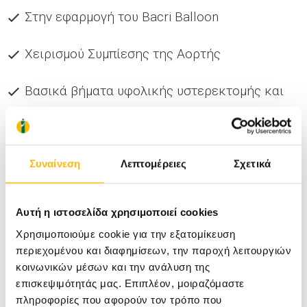
Στην εφαρμογή του Bacri Balloon
Χειρισμού Συμπίεσης της Αορτής
Βασικά βήματα υφολικής υστερεκτομής και
αποκατάστασης μυομητρίου
Το σεμινάριο θα έχετε τη δυνατότητα να το
Συναίνεση
Λεπτομέρειες
Σχετικά
παρακολουθήσετε με φυσική παρουσία.
Για την εγγραφή σας μπορείτε να υποβάλετε τα
Αυτή η ιστοσελίδα χρησιμοποιεί cookies
στοιχεία σας στο ακόλουθο link:
Χρησιμοποιούμε cookie για την εξατομίκευση
περιεχομένου και διαφημίσεων, την παροχή λειτουργιών
https://bit.ly/48dW5ay
κοινωνικών μέσων και την ανάλυση της
επισκεψιμότητάς μας. Επιπλέον, μοιραζόμαστε
Για περαιτέρω πληροφορίες μπορείτε να
πληροφορίες που αφορούν τον τρόπο που