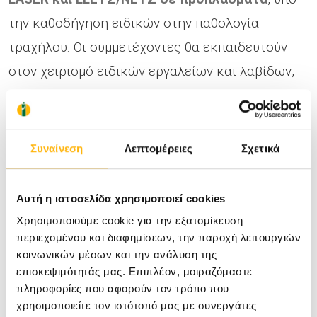
την καθοδήγηση ειδικών στην παθολογία
τραχήλου. Οι συμμετέχοντες θα εκπαιδευτούν
στον χειρισμό ειδικών εργαλείων και λαβίδων,
καθώς και στη χρήση νέων ιατροτεχνολογικών
προϊόντων.
Συναίνεση
Λεπτομέρειες
Σχετικά
Οι συμμετέχοντες θα έχουν τη δυνατότητα να
παρακολουθήσουν τη διημερίδα με φυσική
Αυτή η ιστοσελίδα χρησιμοποιεί cookies
παρουσία. Πληροφορίες & Εγγραφές:
Χρησιμοποιούμε cookie για την εξατομίκευση
https://bit.ly/4aVTGob
περιεχομένου και διαφημίσεων, την παροχή λειτουργιών
κοινωνικών μέσων και την ανάλυση της
Για οποιαδήποτε περαιτέρω πληροφορία ή
επισκεψιμότητάς μας. Επιπλέον, μοιραζόμαστε
διευκρίνιση χρειαστείτε, μπορείτε να
πληροφορίες που αφορούν τον τρόπο που
χρησιμοποιείτε τον ιστότοπό μας με συνεργάτες
επικοινωνήσετε στα τηλέφωνα
210 6074200