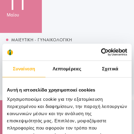
11
Μαΐου
ΜΑΙΕΥΤΙΚΗ - ΓΥΝΑΙΚΟΛΟΓΙΚΗ
Επιστημονική Διάλεξη με θέμα «Στεφανιαία
νόσος: Χειρουργείο ή αγγειοπλαστική;»
Σας ενημερώνουμε ότι την Παρασκευή 11 Μαΐου 2018
Συναίνεση
Λεπτομέρειες
Σχετικά
και ώρα 12:30 μ.μ. πραγματ...
Μάθετε Περισσότερα
Αυτή η ιστοσελίδα χρησιμοποιεί cookies
Χρησιμοποιούμε cookie για την εξατομίκευση
05
περιεχομένου και διαφημίσεων, την παροχή λειτουργιών
κοινωνικών μέσων και την ανάλυση της
επισκεψιμότητάς μας. Επιπλέον, μοιραζόμαστε
Μαΐου
πληροφορίες που αφορούν τον τρόπο που