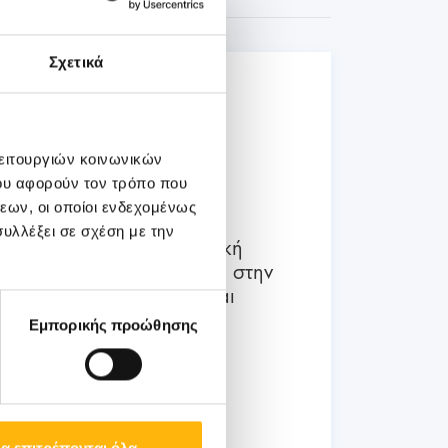
Σχετικά
03
Ιουλίου
λειτουργιών κοινωνικών
03 - 04 ΙΟΥΛ
ου αφορούν τον τρόπο που
εων, οι οποίοι ενδεχομένως
ΜΑΙΕΥΤΙΚΗ - ΓΥΝΑΙΚΟΛΟΓΙΚΗ
υλλέξει σε σχέση με την
ΙΑΣΩ: Διημερίδα «Εμβρυϊκή
Νευρολογία: Ο ρόλος της στην
προγεννητική διάγνωση και
συμβουλευτική»
Εμπορικής προώθησης
Μάθετε Περισσότερα
α επιτρέπονται όλα