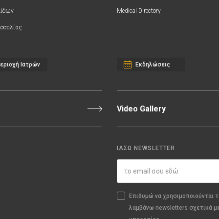
αίδων
Medical Directory
σσαλίας
εριοχή Ιατρών
Εκδηλώσεις
Video Gallery
ΙΑΣΩ NEWSLETTER
Επιθυμώ να χρησιμοποιούνται τ
λαμβάνω newsletters σχετικά μ