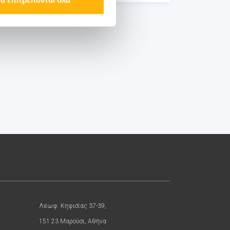
Λεωφ. Κηφισίας 37-39,
151 23 Μαρούσι, Αθήνα