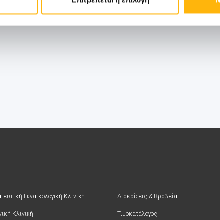
ιευτική-Γυναικολογική Κλινική
Διακρίσεις & Βραβεία
νική Κλινική
Τιμοκατάλογος