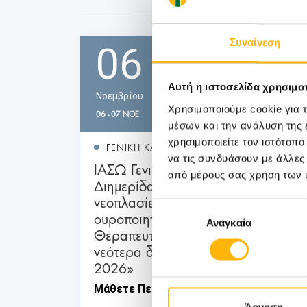
Συναίνεση
06
Αυτή η ιστοσελίδα χρησιμοπ
Νοεμβρίου
Χρησιμοποιούμε cookie για 
06 - 07 ΝΟΕ
μέσων και την ανάλυση της
χρησιμοποιείτε τον ιστότοπ
ΓΕΝΙΚΗ ΚΛΙΝΙΚΗ
να τις συνδυάσουν με άλλες
ΙΑΣΩ Γενική Κλινική: Επιστημονική
από μέρους σας χρήση των 
Διημερίδα «Γυναικολογικές
νεοπλασίες και νεοπλασίες
Επιλογή
ουροποιητικού και μαστού:
Αναγκαία
συγκατάθεσης
Θεραπευτικά διλήμματα και
νεότερα δεδομένα από το ESMO
2026»
Μάθετε Περισσότερα
Άρνηση