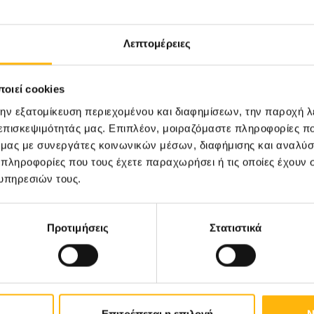
Λεπτομέρειες
31
οιεί cookies
Οκτωβρίου
την εξατομίκευση περιεχομένου και διαφημίσεων, την παροχή 
 επισκεψιμότητάς μας. Επιπλέον, μοιραζόμαστε πληροφορίες π
ό μας με συνεργάτες κοινωνικών μέσων, διαφήμισης και αναλύσ
ΓΕΝΙΚΗ ΚΛΙΝΙΚΗ
 πληροφορίες που τους έχετε παραχωρήσει ή τις οποίες έχουν σ
ΙΑΣΩ: Ημερίδα «Ενδιαφέροντα
υπηρεσιών τους.
θέματα Λοιμώξεων»
Προτιμήσεις
Στατιστικά
Μάθετε Περισσότερα
Επιτρέπεται η επιλογή
Ν