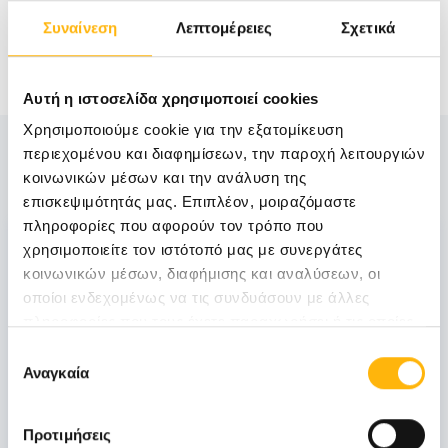
Συναίνεση
Λεπτομέρειες
Σχετικά
Αυτή η ιστοσελίδα χρησιμοποιεί cookies
Χρησιμοποιούμε cookie για την εξατομίκευση
Δείτε Επίσης
περιεχομένου και διαφημίσεων, την παροχή λειτουργιών
κοινωνικών μέσων και την ανάλυση της
επισκεψιμότητάς μας. Επιπλέον, μοιραζόμαστε
πληροφορίες που αφορούν τον τρόπο που
06
χρησιμοποιείτε τον ιστότοπό μας με συνεργάτες
κοινωνικών μέσων, διαφήμισης και αναλύσεων, οι
οποίοι ενδεχομένως να τις συνδυάσουν με άλλες
Νοεμβρίου
πληροφορίες που τους έχετε παραχωρήσει ή τις οποίες
06 - 07 ΝΟΕ
έχουν συλλέξει σε σχέση με την από μέρους σας χρήση
Επιλογή
των υπηρεσιών τους.
Αναγκαία
συγκατάθεσης
ΓΕΝΙΚΗ ΚΛΙΝΙΚΗ
ΙΑΣΩ Γενική Κλινική: Επιστημονική
Διημερίδα «Γυναικολογικές νεοπλασίες και
Προτιμήσεις