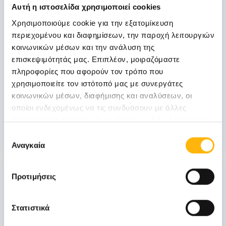
Αυτή η ιστοσελίδα χρησιμοποιεί cookies
Νοεμβρίου
Χρησιμοποιούμε cookie για την εξατομίκευση
06 - 07 ΝΟΕ
περιεχομένου και διαφημίσεων, την παροχή λειτουργιών
κοινωνικών μέσων και την ανάλυση της
ΓΕΝΙΚΗ ΚΛΙΝΙΚΗ
επισκεψιμότητάς μας. Επιπλέον, μοιραζόμαστε
ΙΑΣΩ Γενική Κλινική: Επιστημονική
πληροφορίες που αφορούν τον τρόπο που
Διημερίδα «Γυναικολογικές νεοπλασίες και
χρησιμοποιείτε τον ιστότοπό μας με συνεργάτες
νεοπλασίες ουροποιητικού και μαστού:
κοινωνικών μέσων, διαφήμισης και αναλύσεων, οι
Θεραπευτικά διλήμματα και νεότερα
οποίοι ενδεχομένως να τις συνδυάσουν με άλλες
δεδομένα από το ESMO 2026»
πληροφορίες που τους έχετε παραχωρήσει ή τις οποίες
έχουν συλλέξει σε σχέση με την από μέρους σας χρήση
Μάθετε Περισσότερα
Επιλογή
των υπηρεσιών τους.
Αναγκαία
συγκατάθεσης
31
Προτιμήσεις
Οκτωβρίου
Στατιστικά