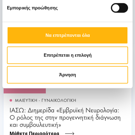
Εμπορικής προώθησης
ΓΕΝΙΚΗ ΚΛΙΝΙΚΗ
ΙΑΣΩ: Ημερίδα «Ενδιαφέροντα θέματα
Λοιμώξεων»
Να επιτρέπονται όλα
Μάθετε Περισσότερα
Επιτρέπεται η επιλογή
03
Άρνηση
Ιουλίου
03 - 04 ΙΟΥΛ
ΜΑΙΕΥΤΙΚΗ - ΓΥΝΑΙΚΟΛΟΓΙΚΗ
ΙΑΣΩ: Διημερίδα «Εμβρυϊκή Νευρολογία:
Ο ρόλος της στην προγεννητική διάγνωση
και συμβουλευτική»
Μάθετε Περισσότερα