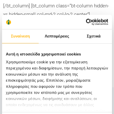
[/bt_column] [bt_column class="bt-column hidden-
xs hidden-small col-md-2 col-lg-2 center"]
[/bt_column] [/bt_columns]
Συναίνεση
Λεπτομέρειες
Σχετικά
Αυτή η ιστοσελίδα χρησιμοποιεί cookies
Χρησιμοποιούμε cookie για την εξατομίκευση
περιεχομένου και διαφημίσεων, την παροχή λειτουργιών
κοινωνικών μέσων και την ανάλυση της
επισκεψιμότητάς μας. Επιπλέον, μοιραζόμαστε
πληροφορίες που αφορούν τον τρόπο που
χρησιμοποιείτε τον ιστότοπό μας με συνεργάτες
Δείτε Επίσης
κοινωνικών μέσων, διαφήμισης και αναλύσεων, οι
οποίοι ενδεχομένως να τις συνδυάσουν με άλλες
πληροφορίες που τους έχετε παραχωρήσει ή τις οποίες