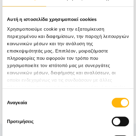
Αυτή η ιστοσελίδα χρησιμοποιεί cookies
[/bt_column] [bt_column class="bt-column hidden-
Χρησιμοποιούμε cookie για την εξατομίκευση
xs hidden-small col-md-2 col-lg-2 center"]
περιεχομένου και διαφημίσεων, την παροχή λειτουργιών
κοινωνικών μέσων και την ανάλυση της
[/bt_column] [/bt_columns]
επισκεψιμότητάς μας. Επιπλέον, μοιραζόμαστε
πληροφορίες που αφορούν τον τρόπο που
χρησιμοποιείτε τον ιστότοπό μας με συνεργάτες
κοινωνικών μέσων, διαφήμισης και αναλύσεων, οι
οποίοι ενδεχομένως να τις συνδυάσουν με άλλες
πληροφορίες που τους έχετε παραχωρήσει ή τις οποίες
έχουν συλλέξει σε σχέση με την από μέρους σας χρήση
Επιλογή
των υπηρεσιών τους.
Αναγκαία
συγκατάθεσης
Προτιμήσεις