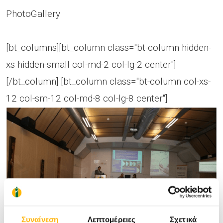
PhotoGallery
[bt_columns][bt_column class="bt-column hidden-
xs hidden-small col-md-2 col-lg-2 center"]
[/bt_column] [bt_column class="bt-column col-xs-
12 col-sm-12 col-md-8 col-lg-8 center"]
Συναίνεση
Λεπτομέρειες
Σχετικά