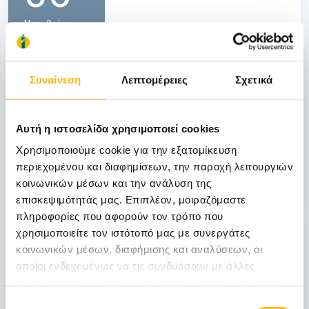
Νοεμβρίου
06 - 07 ΝΟΕ
ΓΕΝΙΚΗ ΚΛΙΝΙΚΗ
Συναίνεση
Λεπτομέρειες
Σχετικά
ΙΑΣΩ Γενική Κλινική: Επιστημονική
Διημερίδα «Γυναικολογικές νεοπλασίες και
νεοπλασίες ουροποιητικού και μαστού:
Αυτή η ιστοσελίδα χρησιμοποιεί cookies
Θεραπευτικά διλήμματα και νεότερα
Χρησιμοποιούμε cookie για την εξατομίκευση
δεδομένα από το ESMO 2026»
περιεχομένου και διαφημίσεων, την παροχή λειτουργιών
κοινωνικών μέσων και την ανάλυση της
Μάθετε Περισσότερα
επισκεψιμότητάς μας. Επιπλέον, μοιραζόμαστε
πληροφορίες που αφορούν τον τρόπο που
31
χρησιμοποιείτε τον ιστότοπό μας με συνεργάτες
κοινωνικών μέσων, διαφήμισης και αναλύσεων, οι
οποίοι ενδεχομένως να τις συνδυάσουν με άλλες
Οκτωβρίου
πληροφορίες που τους έχετε παραχωρήσει ή τις οποίες
έχουν συλλέξει σε σχέση με την από μέρους σας χρήση
Επιλογή