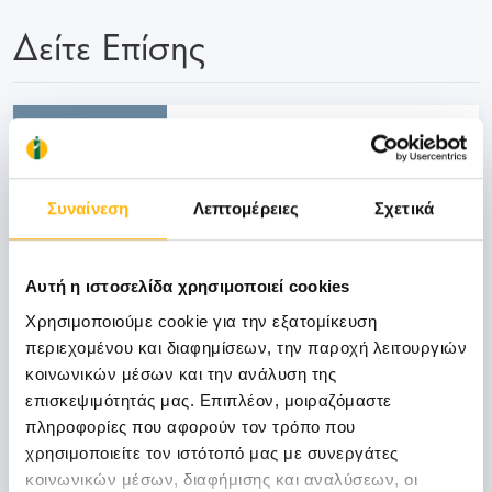
Δείτε Επίσης
06
Νοεμβρίου
Συναίνεση
Λεπτομέρειες
Σχετικά
06 - 07 ΝΟΕ
ΓΕΝΙΚΗ ΚΛΙΝΙΚΗ
Αυτή η ιστοσελίδα χρησιμοποιεί cookies
ΙΑΣΩ Γενική Κλινική: Επιστημονική
Χρησιμοποιούμε cookie για την εξατομίκευση
Διημερίδα «Γυναικολογικές νεοπλασίες και
περιεχομένου και διαφημίσεων, την παροχή λειτουργιών
νεοπλασίες ουροποιητικού και μαστού:
κοινωνικών μέσων και την ανάλυση της
Θεραπευτικά διλήμματα και νεότερα
επισκεψιμότητάς μας. Επιπλέον, μοιραζόμαστε
δεδομένα από το ESMO 2026»
πληροφορίες που αφορούν τον τρόπο που
χρησιμοποιείτε τον ιστότοπό μας με συνεργάτες
Μάθετε Περισσότερα
κοινωνικών μέσων, διαφήμισης και αναλύσεων, οι