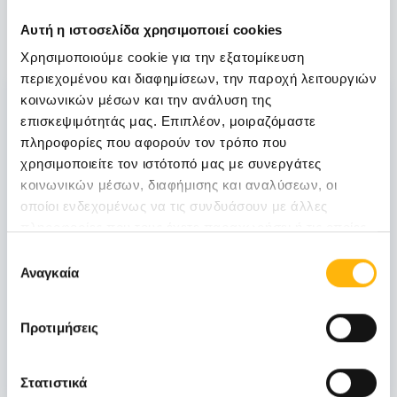
Δείτε Επίσης
Αυτή η ιστοσελίδα χρησιμοποιεί cookies
Χρησιμοποιούμε cookie για την εξατομίκευση
περιεχομένου και διαφημίσεων, την παροχή λειτουργιών
06
κοινωνικών μέσων και την ανάλυση της
επισκεψιμότητάς μας. Επιπλέον, μοιραζόμαστε
πληροφορίες που αφορούν τον τρόπο που
Νοεμβρίου
χρησιμοποιείτε τον ιστότοπό μας με συνεργάτες
06 - 07 ΝΟΕ
κοινωνικών μέσων, διαφήμισης και αναλύσεων, οι
οποίοι ενδεχομένως να τις συνδυάσουν με άλλες
ΓΕΝΙΚΗ ΚΛΙΝΙΚΗ
πληροφορίες που τους έχετε παραχωρήσει ή τις οποίες
ΙΑΣΩ Γενική Κλινική: Επιστημονική
έχουν συλλέξει σε σχέση με την από μέρους σας χρήση
Επιλογή
Διημερίδα «Γυναικολογικές νεοπλασίες και
των υπηρεσιών τους.
Αναγκαία
συγκατάθεσης
νεοπλασίες ουροποιητικού και μαστού:
Θεραπευτικά διλήμματα και νεότερα
Προτιμήσεις
δεδομένα από το ESMO 2026»
Μάθετε Περισσότερα
Στατιστικά