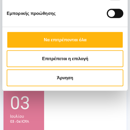
31
Εμπορικής προώθησης
Οκτωβρίου
Να επιτρέπονται όλα
ΓΕΝΙΚΗ ΚΛΙΝΙΚΗ
ΙΑΣΩ: Ημερίδα «Ενδιαφέροντα θέματα
Επιτρέπεται η επιλογή
Λοιμώξεων»
Μάθετε Περισσότερα
Άρνηση
03
Ιουλίου
03 - 04 ΙΟΥΛ