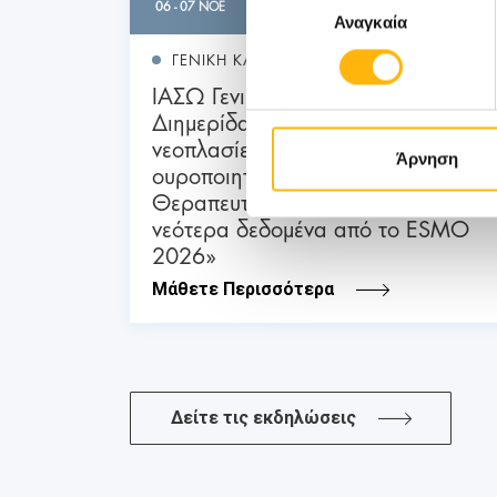
06 - 07 ΝΟΕ
Αναγκαία
συγκατάθεσης
ΓΕΝΙΚΗ ΚΛΙΝΙΚΗ
ΙΑΣΩ Γενική Κλινική: Επιστημονική
Διημερίδα «Γυναικολογικές
νεοπλασίες και νεοπλασίες
Άρνηση
ουροποιητικού και μαστού:
Θεραπευτικά διλήμματα και
νεότερα δεδομένα από το ESMO
2026»
Μάθετε Περισσότερα
Δείτε τις εκδηλώσεις