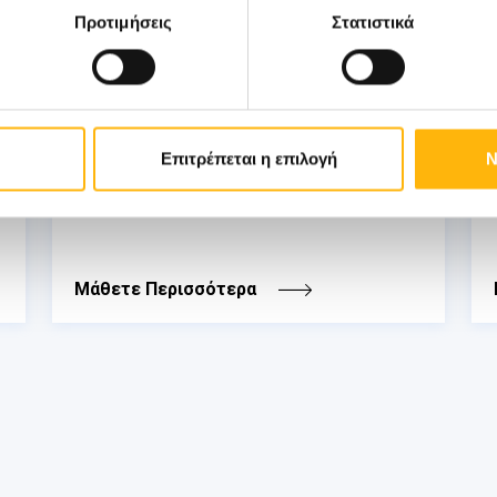
Προτιμήσεις
Στατιστικά
ΓΕΝΙΚΗ ΚΛΙΝΙΚΗ
ΙΑΣΩ: Ημερίδα «Ενδιαφέροντα
θέματα Λοιμώξεων»
Επιτρέπεται η επιλογή
Ν
Μάθετε Περισσότερα