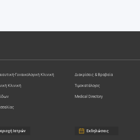
ιευτική-Γυναικολογική Κλινική
Διακρίσεις & Βραβεία
νική Κλινική
Τιμοκατάλογος
αίδων
Medical Directory
σσαλίας
εριοχή Ιατρών
Εκδηλώσεις