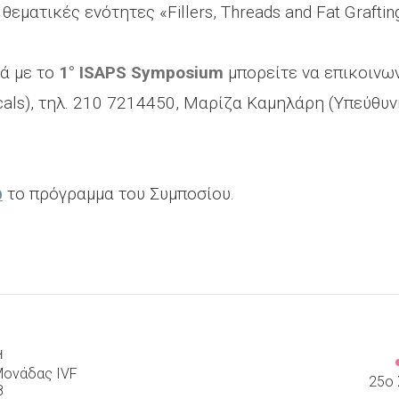
εματικές ενότητες «Fillers, Threads and Fat Grafting 
ά με το
1° ISAPS Symposium
μπορείτε να επικοινων
als), τηλ. 210 7214450, Μαρίζα Καμηλάρη (Υπεύθυ
ώ
το πρόγραμμα του Συμποσίου.
Ή
Μονάδας IVF
25ο 
8