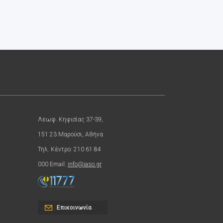
Λεωφ. Κηφισίας 37-39,
151 23 Μαρούσι, Αθήνα
Τηλ. Κέντρο: 210 61 84
000 Email:
info@iaso.gr
Επικοινωνία