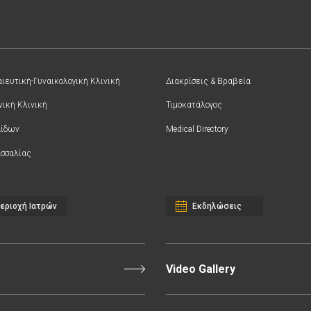
ιευτική-Γυναικολογική Κλινική
Διακρίσεις & Βραβεία
νική Κλινική
Τιμοκατάλογος
αίδων
Medical Directory
σσαλίας
εριοχή Ιατρών
Εκδηλώσεις
Video Gallery