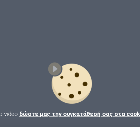
ο video
δώστε μας την συγκατάθεσή σας στα coo