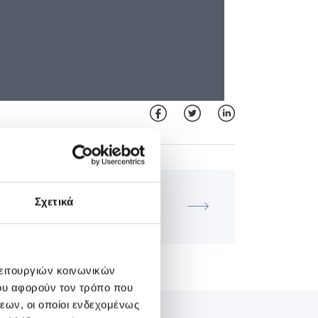
ΜΑΙΕΥΤΙΚΉ - ΓΥΝΑΙΚΟΛΟΓΙΚΉ
Σχετικά
ικό Μάθημα Τμήματος Ιατρικής
Εμβρύου ΙΑΣΩ
λειτουργιών κοινωνικών
ου αφορούν τον τρόπο που
εων, οι οποίοι ενδεχομένως