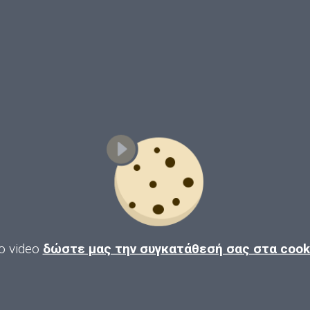
ο video
δώστε μας την συγκατάθεσή σας στα coo