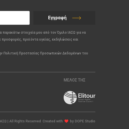
Εγγραφή
α παρακάτω στοιχεία μου από τον Όμιλο ΙΑΣΩ για να
ε προσφορές, προϊόντα υγείας, εκδηλώσεις και
την Πολιτική Προστασίας Προσωπικών Δεδομένων του
ΜΕΛΟΣ ΤΗΣ
ΙΑΣΩ | All Rights Reserved Created with
by
DOPE Studio