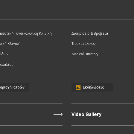
ιευτική-Γυναικολογική Κλινική
Διακρίσεις & Βραβεία
νική Κλινική
Τιμοκατάλογος
αίδων
Medical Directory
σσαλίας
εριοχή Ιατρών
Εκδηλώσεις
Video Gallery