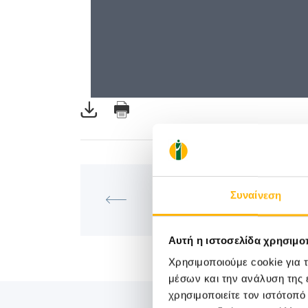
ΜΑΙΕΥΤΙΚΉ - ΓΥΝΑΙΚΟΛΟΓΙΚ
Συναίνεση
Σεμινάριο «Advanced Course i
Gynecologic Laparoscopy»
Αυτή η ιστοσελίδα χρησιμοπ
Χρησιμοποιούμε cookie για 
μέσων και την ανάλυση της
χρησιμοποιείτε τον ιστότοπ