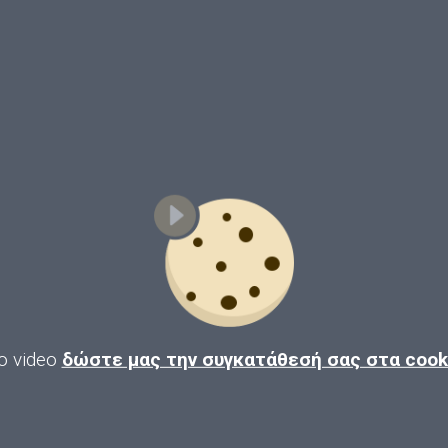
ο video
δώστε μας την συγκατάθεσή σας στα coo