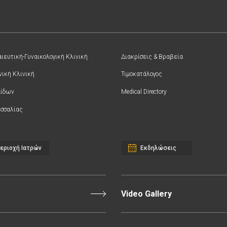
ιευτική-Γυναικολογική Κλινική
Διακρίσεις & Βραβεία
νική Κλινική
Τιμοκατάλογος
αίδων
Medical Directory
σσαλίας
εριοχή Ιατρών
Εκδηλώσεις
Video Gallery