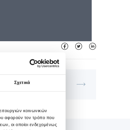
ΓΕΝΙΚΉ ΚΛΙΝΙΚΉ
Σχετικά
ΗΜΟΝΙΚΗ ΔΙΑΛΕΞΗ ΙΑΣΩ Γενική
Κλινική
λειτουργιών κοινωνικών
ου αφορούν τον τρόπο που
εων, οι οποίοι ενδεχομένως