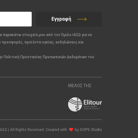
Εγγραφή
α παρακάτω στοιχεία μου από τον Όμιλο ΙΑΣΩ για να
ε προσφορές, προϊόντα υγείας, εκδηλώσεις και
την Πολιτική Προστασίας Προσωπικών Δεδομένων του
ΜΕΛΟΣ ΤΗΣ
ΙΑΣΩ | All Rights Reserved Created with
by
DOPE Studio