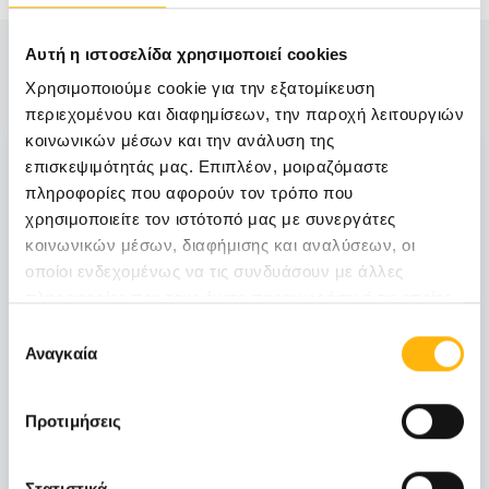
Αυτή η ιστοσελίδα χρησιμοποιεί cookies
Δείτε Επίσης
Χρησιμοποιούμε cookie για την εξατομίκευση
περιεχομένου και διαφημίσεων, την παροχή λειτουργιών
κοινωνικών μέσων και την ανάλυση της
06
επισκεψιμότητάς μας. Επιπλέον, μοιραζόμαστε
πληροφορίες που αφορούν τον τρόπο που
χρησιμοποιείτε τον ιστότοπό μας με συνεργάτες
Νοεμβρίου
κοινωνικών μέσων, διαφήμισης και αναλύσεων, οι
06 - 07 ΝΟΕ
οποίοι ενδεχομένως να τις συνδυάσουν με άλλες
πληροφορίες που τους έχετε παραχωρήσει ή τις οποίες
ΓΕΝΙΚΗ ΚΛΙΝΙΚΗ
έχουν συλλέξει σε σχέση με την από μέρους σας χρήση
Επιλογή
ΙΑΣΩ Γενική Κλινική: Επιστημονική
των υπηρεσιών τους.
Αναγκαία
συγκατάθεσης
Διημερίδα «Γυναικολογικές νεοπλασίες και
νεοπλασίες ουροποιητικού και μαστού:
Θεραπευτικά διλήμματα και νεότερα
Προτιμήσεις
δεδομένα από το ESMO 2026»
Μάθετε Περισσότερα
Στατιστικά