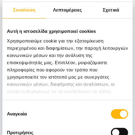
Συναίνεση
Λεπτομέρειες
Σχετικά
Δείτε Επίσης
Αυτή η ιστοσελίδα χρησιμοποιεί cookies
Χρησιμοποιούμε cookie για την εξατομίκευση
06
περιεχομένου και διαφημίσεων, την παροχή λειτουργιών
κοινωνικών μέσων και την ανάλυση της
επισκεψιμότητάς μας. Επιπλέον, μοιραζόμαστε
Νοεμβρίου
06 - 07 ΝΟΕ
πληροφορίες που αφορούν τον τρόπο που
χρησιμοποιείτε τον ιστότοπό μας με συνεργάτες
κοινωνικών μέσων, διαφήμισης και αναλύσεων, οι
ΓΕΝΙΚΗ ΚΛΙΝΙΚΗ
οποίοι ενδεχομένως να τις συνδυάσουν με άλλες
ΙΑΣΩ Γενική Κλινική: Επιστημονική
πληροφορίες που τους έχετε παραχωρήσει ή τις οποίες
Διημερίδα «Γυναικολογικές νεοπλασίες και
έχουν συλλέξει σε σχέση με την από μέρους σας χρήση
Επιλογή
νεοπλασίες ουροποιητικού και μαστού:
των υπηρεσιών τους.
Αναγκαία
συγκατάθεσης
Θεραπευτικά διλήμματα και νεότερα
δεδομένα από το ESMO 2026»
Προτιμήσεις
Μάθετε Περισσότερα