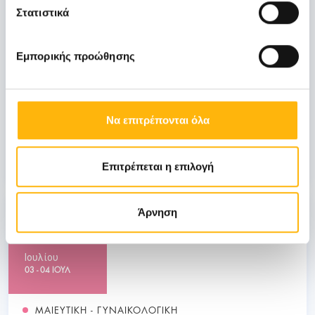
31
Στατιστικά
Οκτωβρίου
Εμπορικής προώθησης
ΓΕΝΙΚΗ ΚΛΙΝΙΚΗ
ΙΑΣΩ: Ημερίδα «Ενδιαφέροντα θέματα
Να επιτρέπονται όλα
Λοιμώξεων»
Μάθετε Περισσότερα
Επιτρέπεται η επιλογή
03
Άρνηση
Ιουλίου
03 - 04 ΙΟΥΛ
ΜΑΙΕΥΤΙΚΗ - ΓΥΝΑΙΚΟΛΟΓΙΚΗ