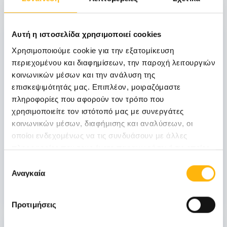
Αυτή η ιστοσελίδα χρησιμοποιεί cookies
06
Χρησιμοποιούμε cookie για την εξατομίκευση
περιεχομένου και διαφημίσεων, την παροχή λειτουργιών
Νοεμβρίου
κοινωνικών μέσων και την ανάλυση της
06 - 07 ΝΟΕ
επισκεψιμότητάς μας. Επιπλέον, μοιραζόμαστε
πληροφορίες που αφορούν τον τρόπο που
ΓΕΝΙΚΗ ΚΛΙΝΙΚΗ
χρησιμοποιείτε τον ιστότοπό μας με συνεργάτες
ΙΑΣΩ Γενική Κλινική: Επιστημονική
κοινωνικών μέσων, διαφήμισης και αναλύσεων, οι
Διημερίδα «Γυναικολογικές νεοπλασίες και
οποίοι ενδεχομένως να τις συνδυάσουν με άλλες
νεοπλασίες ουροποιητικού και μαστού:
πληροφορίες που τους έχετε παραχωρήσει ή τις οποίες
Θεραπευτικά διλήμματα και νεότερα
έχουν συλλέξει σε σχέση με την από μέρους σας χρήση
Επιλογή
δεδομένα από το ESMO 2026»
των υπηρεσιών τους.
Αναγκαία
συγκατάθεσης
Μάθετε Περισσότερα
Προτιμήσεις