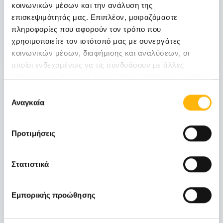
κοινωνικών μέσων και την ανάλυση της
νεοπλασίες ουροποιητικού και μαστού:
επισκεψιμότητάς μας. Επιπλέον, μοιραζόμαστε
Θεραπευτικά διλήμματα και νεότερα
πληροφορίες που αφορούν τον τρόπο που
δεδομένα από το ESMO 2026»
χρησιμοποιείτε τον ιστότοπό μας με συνεργάτες
Μάθετε Περισσότερα
κοινωνικών μέσων, διαφήμισης και αναλύσεων, οι
οποίοι ενδεχομένως να τις συνδυάσουν με άλλες
πληροφορίες που τους έχετε παραχωρήσει ή τις οποίες
31
έχουν συλλέξει σε σχέση με την από μέρους σας χρήση
Επιλογή
των υπηρεσιών τους.
Αναγκαία
συγκατάθεσης
Οκτωβρίου
Προτιμήσεις
ΓΕΝΙΚΗ ΚΛΙΝΙΚΗ
Στατιστικά
ΙΑΣΩ: Ημερίδα «Ενδιαφέροντα θέματα
Λοιμώξεων»
Εμπορικής προώθησης
Μάθετε Περισσότερα