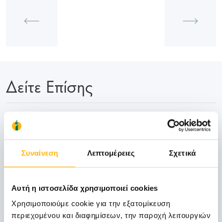
Δείτε Επίσης
06
Συναίνεση
Λεπτομέρειες
Σχετικά
Νοεμβρίου
06 - 07 ΝΟΕ
Αυτή η ιστοσελίδα χρησιμοποιεί cookies
ΓΕΝΙΚΗ ΚΛΙΝΙΚΗ
Χρησιμοποιούμε cookie για την εξατομίκευση
ΙΑΣΩ Γενική Κλινική: Επιστημονική
περιεχομένου και διαφημίσεων, την παροχή λειτουργιών
Διημερίδα «Γυναικολογικές νεοπλασίες και