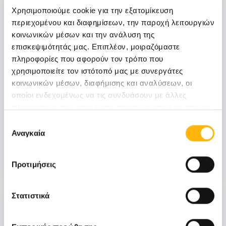
06
Χρησιμοποιούμε cookie για την εξατομίκευση
περιεχομένου και διαφημίσεων, την παροχή λειτουργιών
κοινωνικών μέσων και την ανάλυση της
Νοεμβρίου
επισκεψιμότητάς μας. Επιπλέον, μοιραζόμαστε
06 - 07 ΝΟΕ
πληροφορίες που αφορούν τον τρόπο που
χρησιμοποιείτε τον ιστότοπό μας με συνεργάτες
ΓΕΝΙΚΗ ΚΛΙΝΙΚΗ
κοινωνικών μέσων, διαφήμισης και αναλύσεων, οι
ΙΑΣΩ Γενική Κλινική: Επιστημονική
οποίοι ενδεχομένως να τις συνδυάσουν με άλλες
Διημερίδα «Γυναικολογικές νεοπλασίες και
πληροφορίες που τους έχετε παραχωρήσει ή τις οποίες
νεοπλασίες ουροποιητικού και μαστού:
έχουν συλλέξει σε σχέση με την από μέρους σας χρήση
Επιλογή
Θεραπευτικά διλήμματα και νεότερα
των υπηρεσιών τους.
Αναγκαία
συγκατάθεσης
δεδομένα από το ESMO 2026»
Μάθετε Περισσότερα
Προτιμήσεις
Στατιστικά
31