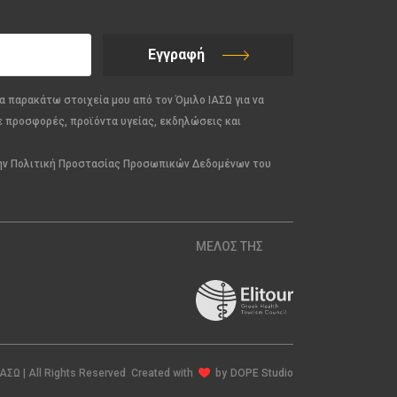
Εγγραφή
α παρακάτω στοιχεία μου από τον Όμιλο ΙΑΣΩ για να
ε προσφορές, προϊόντα υγείας, εκδηλώσεις και
την Πολιτική Προστασίας Προσωπικών Δεδομένων του
ΜΕΛΟΣ ΤΗΣ
ΙΑΣΩ | All Rights Reserved Created with
by
DOPE Studio