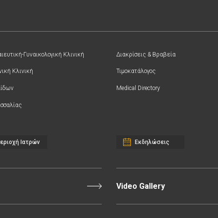
ιευτική-Γυναικολογική Κλινική
Διακρίσεις & Βραβεία
νική Κλινική
Τιμοκατάλογος
αίδων
Medical Directory
σσαλίας
εριοχή Ιατρών
Εκδηλώσεις
Video Gallery