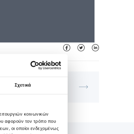
ΜΑΙΕΥΤΙΚΉ - ΓΥΝΑΙΚΟΛΟΓΙΚΉ
Σχετικά
O Athens Course INTRAPARTUM
CARE
λειτουργιών κοινωνικών
ου αφορούν τον τρόπο που
εων, οι οποίοι ενδεχομένως