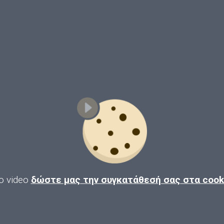
ο video
δώστε μας την συγκατάθεσή σας στα coo