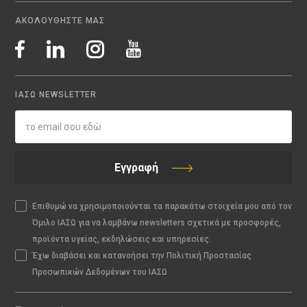
ΑΚΟΛΟΥΘΗΣΤΕ ΜΑΣ
ΙΑΣΩ NEWSLETTER
Εγγραφή
Επιθυμώ να χρησιμοποιούνται τα παρακάτω στοιχεία μου από τον
Όμιλο ΙΑΣΩ για να λαμβάνω newsletters σχετικά με προσφορές,
προϊόντα υγείας, εκδηλώσεις και υπηρεσίες.
Έχω διαβάσει και κατανοήσει την Πολιτική Προστασίας
Προσωπικών Δεδομένων του ΙΑΣΩ