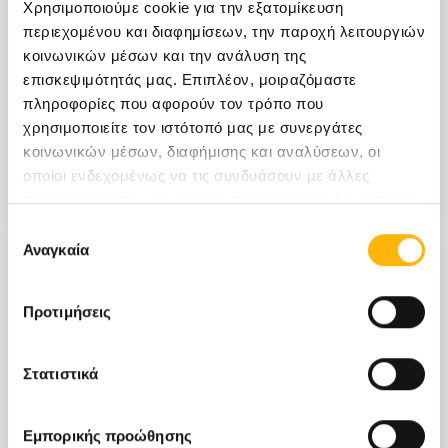
Χρησιμοποιούμε cookie για την εξατομίκευση
ΓΕΝΙΚΗ ΚΛΙΝΙΚΗ
περιεχομένου και διαφημίσεων, την παροχή λειτουργιών
κοινωνικών μέσων και την ανάλυση της
ΙΑΣΩ Γενική Κλινική: Επιστημονική
επισκεψιμότητάς μας. Επιπλέον, μοιραζόμαστε
Διημερίδα «Γυναικολογικές νεοπλασίες και
πληροφορίες που αφορούν τον τρόπο που
νεοπλασίες ουροποιητικού και μαστού:
χρησιμοποιείτε τον ιστότοπό μας με συνεργάτες
Θεραπευτικά διλήμματα και νεότερα
κοινωνικών μέσων, διαφήμισης και αναλύσεων, οι
δεδομένα από το ESMO 2026»
οποίοι ενδεχομένως να τις συνδυάσουν με άλλες
Μάθετε Περισσότερα
πληροφορίες που τους έχετε παραχωρήσει ή τις οποίες
έχουν συλλέξει σε σχέση με την από μέρους σας χρήση
Επιλογή
των υπηρεσιών τους.
Αναγκαία
συγκατάθεσης
31
Προτιμήσεις
Οκτωβρίου
Στατιστικά
ΓΕΝΙΚΗ ΚΛΙΝΙΚΗ
ΙΑΣΩ: Ημερίδα «Ενδιαφέροντα θέματα
Εμπορικής προώθησης