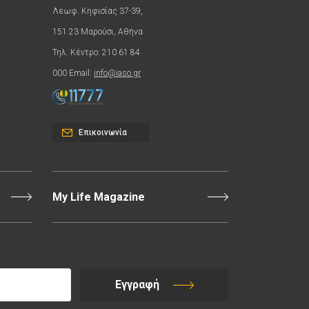
Λεωφ. Κηφισίας 37-39,
151 23 Μαρούσι, Αθήνα
Τηλ. Κέντρο: 210 61 84
000 Email:
info@iaso.gr
Επικοινωνία
My Life Magazine
Εγγραφή