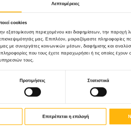
Λεπτομέρειες
οιεί cookies
την εξατομίκευση περιεχομένου και διαφημίσεων, την παροχή 
 επισκεψιμότητάς μας. Επιπλέον, μοιραζόμαστε πληροφορίες π
Ή
ό μας με συνεργάτες κοινωνικών μέσων, διαφήμισης και αναλύσ
Ε
Ω με θέμα
 πληροφορίες που τους έχετε παραχωρήσει ή τις οποίες έχουν σ
Εμβρυομ
υ καρκίνου
υπηρεσιών τους.
"Αναλυτι
Προτιμήσεις
Στατιστικά
Επιτρέπεται η επιλογή
Ν