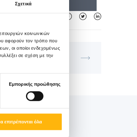
Σχετικά
λειτουργιών κοινωνικών
ου αφορούν τον τρόπο που
ΜΑΙΕΥΤΙΚΉ - ΓΥΝΑΙΚΟΛΟΓΙΚΉ
εων, οι οποίοι ενδεχομένως
κπαιδευτικό Μάθημα Τμήματος
υλλέξει σε σχέση με την
ητρικής Ιατρικής ΙΑΣΩ με θέμα
κό υπερηχογράφημα εγκεφάλου
εμβρύου. Neurosonogram"
Εμπορικής προώθησης
α επιτρέπονται όλα