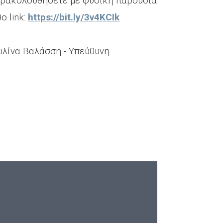
αρακολουθήσετε με φυσική παρουσία
ο link:
https://bit.ly/3v4KCIk
λίνα Βαλάσση - Υπεύθυνη