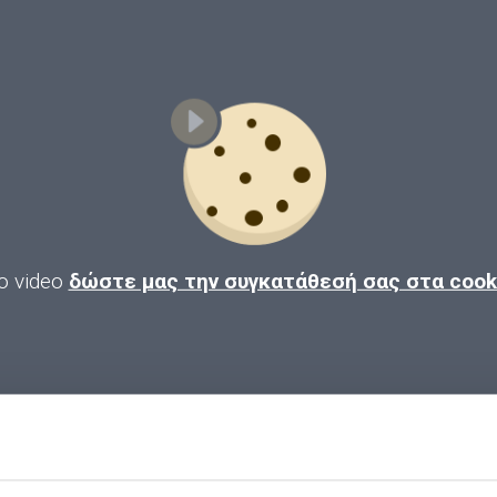
ο video
δώστε μας την συγκατάθεσή σας στα coo