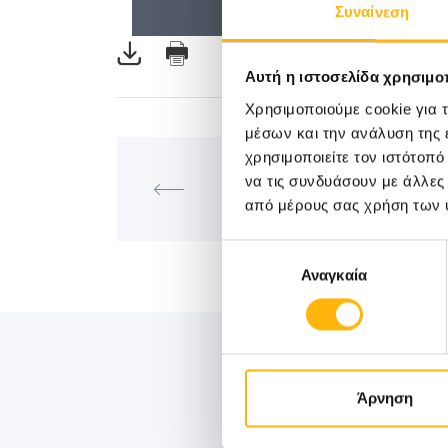
Συναίνεση
Αυτή η ιστοσελίδα χρησιμοπ
Χρησιμοποιούμε cookie για 
μέσων και την ανάλυση της
ΜΑΙΕΥΤΙΚΉ - ΓΥΝΑΙΚΟΛΟΓΙΚ
χρησιμοποιείτε τον ιστότοπ
Επιστημονική Διάλεξη του ΙΑΣ
να τις συνδυάσουν με άλλες
"Συντηρητική αντιμετώπιση το
από μέρους σας χρήση των 
του ενδομητρίου"
Επιλογή
Αναγκαία
συγκατάθεσης
Άρνηση