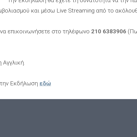
Την Εκδήλωση θα έχετε τη δυνατότητα να την π
μβολιασμού και μέσω Live Streaming από το ακόλουθ
 να επικοινωνήσετε στο τηλέφωνο
210 6383906
(Πω
η Αγγλική.
α την Εκδήλωση
εδώ