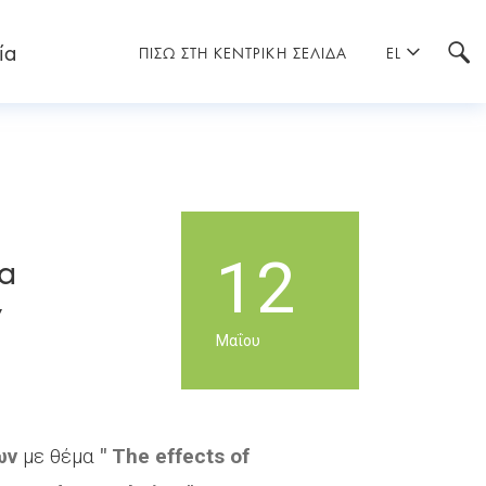
ία
ΠΙΣΩ ΣΤΗ ΚΕΝΤΡΙΚΗ ΣΕΛΙΔΑ
EL
α
12
y
Μαΐου
ων
με θέμα
" The effects of