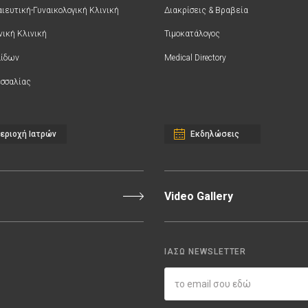
ιευτική-Γυναικολογική Κλινική
Διακρίσεις & Βραβεία
νική Κλινική
Τιμοκατάλογος
αίδων
Medical Directory
σσαλίας
εριοχή Ιατρών
Εκδηλώσεις
Video Gallery
ΙΑΣΩ NEWSLETTER