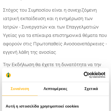
Στόχος του Συμποσίου είναι η συνεχιζόμενη
ιατρική εκπαίδευση και η ενημέρωση των
Ιατρών - Συνεργατών και των Επαγγελματιών
Υγείας για τα επίκαιρα επιστημονικά θέματα που
αφορούν στις Πρωτοπαθείς Ανοσοανεπάρκειες -
εγγενή λάθη της ανοσίας.
Την Εκδήλωση θα έχετε τη δυνατότητα να την
παρακολουθήσετε με φυσική παρουσία με την
επίδειξη του Πιστοποιητικού Εμβολιασμού και
Συναίνεση
Λεπτομέρειες
Σχετικά
μέσω Live Streaming στο ακόλουθο link:
https://bit.ly/3y36O7T
Αυτή η ιστοσελίδα χρησιμοποιεί cookies
Για περαιτέρω πληροφορίες μπορείτε να