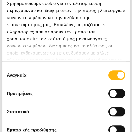
Χρησιμοποιούμε cookie για την εξατομίκευση
επικοινωνήσετε στο τηλέφωνο
210
περιεχομένου και διαφημίσεων, την παροχή λειτουργιών
κοινωνικών μέσων και την ανάλυση της
6383906
(Πωλίνα Βαλάσση - Υπεύθυνη
επισκεψιμότητάς μας. Επιπλέον, μοιραζόμαστε
Εκδηλώσεων & Συνεδρίων ΙΑΣΩ).
πληροφορίες που αφορούν τον τρόπο που
χρησιμοποιείτε τον ιστότοπό μας με συνεργάτες
Επίσημη γλώσσα του Συμποσίου είναι η Αγγλική.
κοινωνικών μέσων, διαφήμισης και αναλύσεων, οι
οποίοι ενδεχομένως να τις συνδυάσουν με άλλες
πληροφορίες που τους έχετε παραχωρήσει ή τις οποίες
έχουν συλλέξει σε σχέση με την από μέρους σας χρήση
Επιλογή
Μπορείτε να δείτε το Επιστημονικό Πρόγραμμα
των υπηρεσιών τους.
Αναγκαία
συγκατάθεσης
της Εκδήλωσης
εδώ
Προτιμήσεις
Στατιστικά
Για να μπορέσετε να δείτε το video
δώστε
Εμπορικής προώθησης