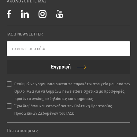
ΑΚΟΛΟΥΘΗΣΤΕ ΜΑΣ
ΙΑΣΩ NEWSLETTER
Εγγραφή
Επιθυμώ να χρησιμοποιούνται τα παρακάτω στοιχεία μου από τον
Όμιλο ΙΑΣΩ για να λαμβάνω newsletters σχετικά με προσφορές,
προϊόντα υγείας, εκδηλώσεις και υπηρεσίες.
Έχω διαβάσει και κατανοήσει την Πολιτική Προστασίας
Προσωπικών Δεδομένων του ΙΑΣΩ
Πιστοποιήσεις