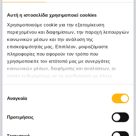
06
Αυτή η ιστοσελίδα χρησιμοποιεί cookies
Χρησιμοποιούμε cookie για την εξατομίκευση
περιεχομένου και διαφημίσεων, την παροχή λειτουργιών
Νοεμβρίου
06 - 07 ΝΟΕ
κοινωνικών μέσων και την ανάλυση της
επισκεψιμότητάς μας. Επιπλέον, μοιραζόμαστε
πληροφορίες που αφορούν τον τρόπο που
ΓΕΝΙΚΗ ΚΛΙΝΙΚΗ
χρησιμοποιείτε τον ιστότοπό μας με συνεργάτες
ΙΑΣΩ Γενική Κλινική: Επιστημονική
κοινωνικών μέσων, διαφήμισης και αναλύσεων, οι
Διημερίδα «Γυναικολογικές νεοπλασίες και
οποίοι ενδεχομένως να τις συνδυάσουν με άλλες
νεοπλασίες ουροποιητικού και μαστού:
πληροφορίες που τους έχετε παραχωρήσει ή τις οποίες
Θεραπευτικά διλήμματα και νεότερα
έχουν συλλέξει σε σχέση με την από μέρους σας χρήση
δεδομένα από το ESMO 2026»
Επιλογή
των υπηρεσιών τους.
Αναγκαία
συγκατάθεσης
Μάθετε Περισσότερα
Προτιμήσεις
31
Στατιστικά