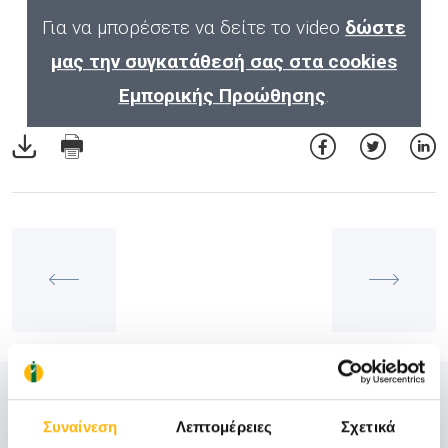
Για να μπορέσετε να δείτε το video
δώστε
μας την συγκατάθεσή σας στα cookies
Εμπορικής Προώθησης
.
Δείτε Επίσης
Συναίνεση
Λεπτομέρειες
Σχετικά