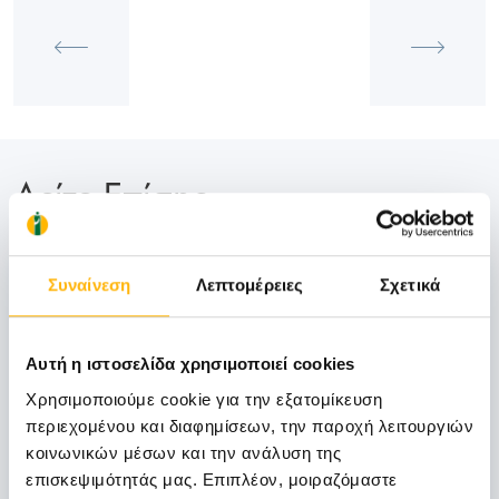
Δείτε Επίσης
06
Συναίνεση
Λεπτομέρειες
Σχετικά
Νοεμβρίου
Αυτή η ιστοσελίδα χρησιμοποιεί cookies
06 - 07 ΝΟΕ
Χρησιμοποιούμε cookie για την εξατομίκευση
περιεχομένου και διαφημίσεων, την παροχή λειτουργιών
ΓΕΝΙΚΗ ΚΛΙΝΙΚΗ
κοινωνικών μέσων και την ανάλυση της
ΙΑΣΩ Γενική Κλινική: Επιστημονική
επισκεψιμότητάς μας. Επιπλέον, μοιραζόμαστε
Διημερίδα «Γυναικολογικές νεοπλασίες και