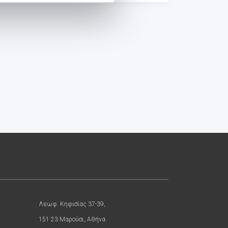
Λεωφ. Κηφισίας 37-39,
151 23 Μαρούσι, Αθήνα