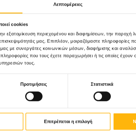
Λεπτομέρειες
οιεί cookies
31
την εξατομίκευση περιεχομένου και διαφημίσεων, την παροχή 
 επισκεψιμότητάς μας. Επιπλέον, μοιραζόμαστε πληροφορίες π
Οκτωβρίου
ό μας με συνεργάτες κοινωνικών μέσων, διαφήμισης και αναλύσ
 πληροφορίες που τους έχετε παραχωρήσει ή τις οποίες έχουν σ
υπηρεσιών τους.
ΓΕΝΙΚΗ ΚΛΙΝΙΚΗ
ΙΑΣΩ: Ημερίδα «Ενδιαφέροντα
θέματα Λοιμώξεων»
Προτιμήσεις
Στατιστικά
Επιτρέπεται η επιλογή
Ν
Μάθετε Περισσότερα