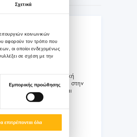
Σχετικά
03
λειτουργιών κοινωνικών
ου αφορούν τον τρόπο που
Ιουλίου
εων, οι οποίοι ενδεχομένως
03 - 04 ΙΟΥΛ
υλλέξει σε σχέση με την
ΜΑΙΕΥΤΙΚΗ - ΓΥΝΑΙΚΟΛΟΓΙΚΗ
ΙΑΣΩ: Διημερίδα «Εμβρυϊκή
Νευρολογία: Ο ρόλος της στην
Εμπορικής προώθησης
προγεννητική διάγνωση και
συμβουλευτική»
α επιτρέπονται όλα
Μάθετε Περισσότερα