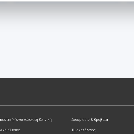
ιευτική-Γυναικολογική Κλινική
Διακρίσεις & Βραβεία
νική Κλινική
Τιμοκατάλογος