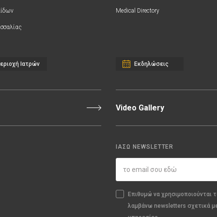
αίδων
Medical Directory
σσαλίας
εριοχή Ιατρών
Εκδηλώσεις
Video Gallery
ΙΑΣΩ NEWSLETTER
Επιθυμώ να χρησιμοποιούνται τ
λαμβάνω newsletters σχετικά μ