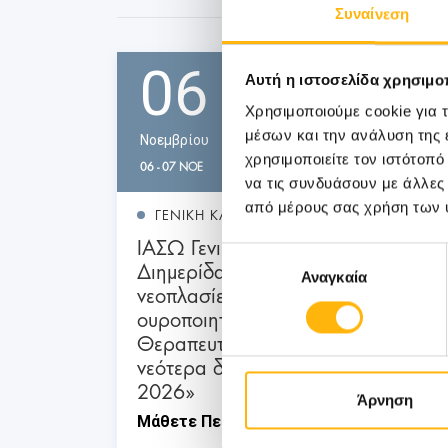
Συναίνεση
06
Αυτή η ιστοσελίδα χρησιμοπ
Χρησιμοποιούμε cookie για 
μέσων και την ανάλυση της
Νοεμβρίου
χρησιμοποιείτε τον ιστότοπ
06 - 07 ΝΟΕ
να τις συνδυάσουν με άλλες
από μέρους σας χρήση των 
ΓΕΝΙΚΗ ΚΛΙΝΙΚΗ
ΙΑΣΩ Γενική Κλινική: Επιστημονική
Επιλογή
Διημερίδα «Γυναικολογικές
Αναγκαία
συγκατάθεσης
νεοπλασίες και νεοπλασίες
ουροποιητικού και μαστού:
Θεραπευτικά διλήμματα και
νεότερα δεδομένα από το ESMO
2026»
Άρνηση
Μάθετε Περισσότερα