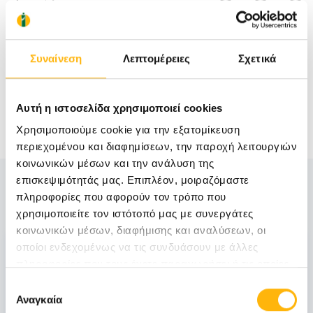
Συναίνεση
Λεπτομέρειες
Σχετικά
Αυτή η ιστοσελίδα χρησιμοποιεί cookies
Χρησιμοποιούμε cookie για την εξατομίκευση
περιεχομένου και διαφημίσεων, την παροχή λειτουργιών
κοινωνικών μέσων και την ανάλυση της
επισκεψιμότητάς μας. Επιπλέον, μοιραζόμαστε
Δείτε Επίσης
πληροφορίες που αφορούν τον τρόπο που
χρησιμοποιείτε τον ιστότοπό μας με συνεργάτες
κοινωνικών μέσων, διαφήμισης και αναλύσεων, οι
06
οποίοι ενδεχομένως να τις συνδυάσουν με άλλες
πληροφορίες που τους έχετε παραχωρήσει ή τις οποίες
έχουν συλλέξει σε σχέση με την από μέρους σας χρήση
Επιλογή
Νοεμβρίου
των υπηρεσιών τους.
Αναγκαία
συγκατάθεσης
06 - 07 ΝΟΕ