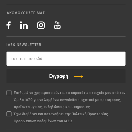
ΑΚΟΛΟΥΘΗΣΤΕ ΜΑΣ
ΙΑΣΩ NEWSLETTER
Εγγραφή
Επιθυμώ να χρησιμοποιούνται τα παρακάτω στοιχεία μου από τον
Όμιλο ΙΑΣΩ για να λαμβάνω newsletters σχετικά με προσφορές,
προϊόντα υγείας, εκδηλώσεις και υπηρεσίες.
Έχω διαβάσει και κατανοήσει την Πολιτική Προστασίας
Προσωπικών Δεδομένων του ΙΑΣΩ