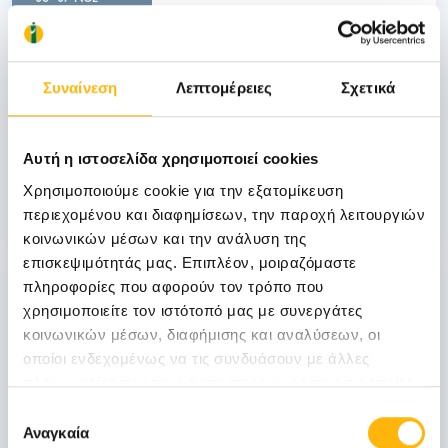
ΓΕΝΙΚΗ ΚΛΙΝΙΚΗ
ΙΑΣΩ Γενική Κλινική: Επιστημονική
Συναίνεση
Λεπτομέρειες
Σχετικά
Διημερίδα «Γυναικολογικές νεοπλασίες και
νεοπλασίες ουροποιητικού και μαστού:
Θεραπευτικά διλήμματα και νεότερα
Αυτή η ιστοσελίδα χρησιμοποιεί cookies
δεδομένα από το ESMO 2026»
Χρησιμοποιούμε cookie για την εξατομίκευση
Μάθετε Περισσότερα
περιεχομένου και διαφημίσεων, την παροχή λειτουργιών
κοινωνικών μέσων και την ανάλυση της
επισκεψιμότητάς μας. Επιπλέον, μοιραζόμαστε
31
πληροφορίες που αφορούν τον τρόπο που
χρησιμοποιείτε τον ιστότοπό μας με συνεργάτες
κοινωνικών μέσων, διαφήμισης και αναλύσεων, οι
Οκτωβρίου
οποίοι ενδεχομένως να τις συνδυάσουν με άλλες
πληροφορίες που τους έχετε παραχωρήσει ή τις οποίες
έχουν συλλέξει σε σχέση με την από μέρους σας χρήση
Επιλογή
ΓΕΝΙΚΗ ΚΛΙΝΙΚΗ
των υπηρεσιών τους.
Αναγκαία
συγκατάθεσης