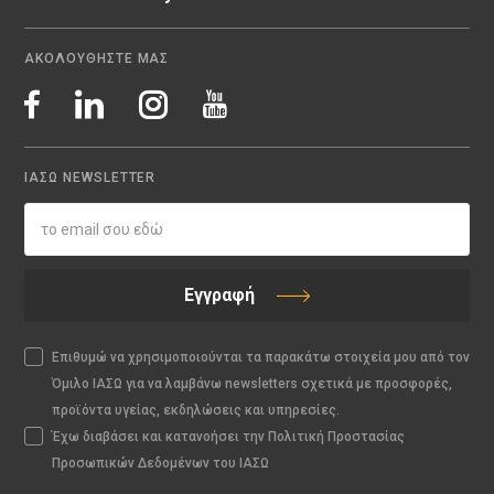
ΑΚΟΛΟΥΘΗΣΤΕ ΜΑΣ
ΙΑΣΩ NEWSLETTER
Εγγραφή
Επιθυμώ να χρησιμοποιούνται τα παρακάτω στοιχεία μου από τον
Όμιλο ΙΑΣΩ για να λαμβάνω newsletters σχετικά με προσφορές,
προϊόντα υγείας, εκδηλώσεις και υπηρεσίες.
Έχω διαβάσει και κατανοήσει την Πολιτική Προστασίας
Προσωπικών Δεδομένων του ΙΑΣΩ