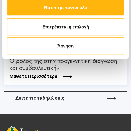
03
Να επιτρέπονται όλα
Ιουλίου
Επιτρέπεται η επιλογή
03 - 04 ΙΟΥΛ
ΜΑΙΕΥΤΙΚΗ - ΓΥΝΑΙΚΟΛΟΓΙΚΗ
Άρνηση
ΙΑΣΩ: Διημερίδα «Εμβρυϊκή Νευρολογία:
Ο ρόλος της στην προγεννητική διάγνωση
και συμβουλευτική»
Μάθετε Περισσότερα
Δείτε τις εκδηλώσεις