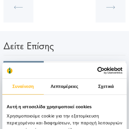
Δείτε Επίσης
06
Συναίνεση
Λεπτομέρειες
Σχετικά
Νοεμβρίου
06 - 07 ΝΟΕ
Αυτή η ιστοσελίδα χρησιμοποιεί cookies
ΓΕΝΙΚΗ ΚΛΙΝΙΚΗ
ΙΑΣΩ Γενική Κλινική: Επιστημονική
Χρησιμοποιούμε cookie για την εξατομίκευση
Διημερίδα «Γυναικολογικές νεοπλασίες και
περιεχομένου και διαφημίσεων, την παροχή λειτουργιών