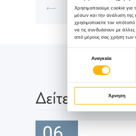
Επιστημονική Διάλεξη με θέμα
Χρησιμοποιούμε cookie για 
«Στεφανιαία νόσος: Χειρουργε
μέσων και την ανάλυση της
αγγειοπλαστική;»
χρησιμοποιείτε τον ιστότοπ
να τις συνδυάσουν με άλλες
από μέρους σας χρήση των 
Επιλογή
Αναγκαία
συγκατάθεσης
Δείτε Επίσης
Άρνηση
06