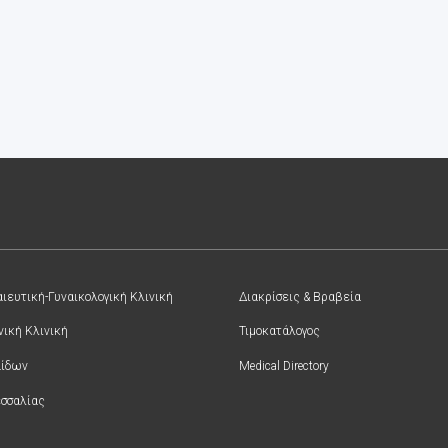
ιευτική-Γυναικολογική Κλινική
Διακρίσεις & Βραβεία
νική Κλινική
Τιμοκατάλογος
αίδων
Medical Directory
σσαλίας