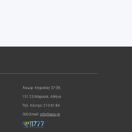
Λεωφ. Κηφισίας 37-39,
151 23 Μαρούσι, Αθήνα
Τηλ. Κέντρο: 210 61 84
000 Email:
info@iaso.gr