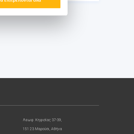
Λεωφ. Κηφισίας 37-39,
151 23 Μαρούσι, Αθήνα