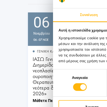
Συναίνεση
06
Αυτή η ιστοσελίδα χρησιμοπ
Νοεμβρίου
Χρησιμοποιούμε cookie για 
06 - 07 ΝΟΕ
μέσων και την ανάλυση της
χρησιμοποιείτε τον ιστότοπ
ΓΕΝΙΚΗ ΚΛΙΝΙΚΗ
να τις συνδυάσουν με άλλες
ΙΑΣΩ Γενική Κλινική: Επιστημονική
από μέρους σας χρήση των 
Διημερίδα «Γυναικολογικές
νεοπλασίες και νεοπλασίες
Επιλογή
ουροποιητικού και μαστού:
Αναγκαία
συγκατάθεσης
Θεραπευτικά διλήμματα και
νεότερα δεδομένα από το ESMO
2026»
Μάθετε Περισσότερα
Άρνηση