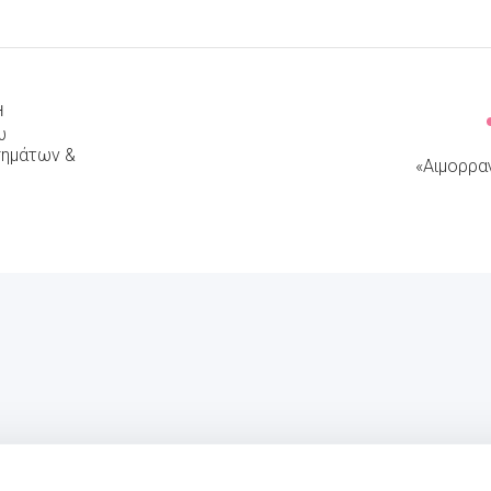
Ή
υ
ημάτων &
«Αιμορραγ