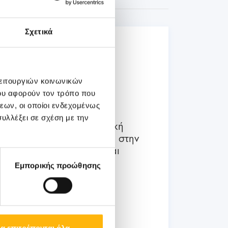
Σχετικά
03
Ιουλίου
λειτουργιών κοινωνικών
03 - 04 ΙΟΥΛ
ου αφορούν τον τρόπο που
εων, οι οποίοι ενδεχομένως
ΜΑΙΕΥΤΙΚΗ - ΓΥΝΑΙΚΟΛΟΓΙΚΗ
υλλέξει σε σχέση με την
ΙΑΣΩ: Διημερίδα «Εμβρυϊκή
Νευρολογία: Ο ρόλος της στην
προγεννητική διάγνωση και
συμβουλευτική»
Εμπορικής προώθησης
Μάθετε Περισσότερα
α επιτρέπονται όλα