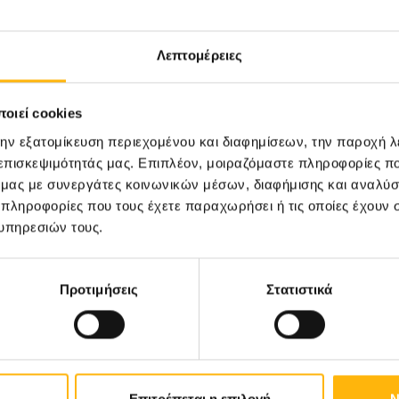
Λεπτομέρειες
31
οιεί cookies
Οκτωβρίου
την εξατομίκευση περιεχομένου και διαφημίσεων, την παροχή 
 επισκεψιμότητάς μας. Επιπλέον, μοιραζόμαστε πληροφορίες π
ό μας με συνεργάτες κοινωνικών μέσων, διαφήμισης και αναλύσ
ΓΕΝΙΚΗ ΚΛΙΝΙΚΗ
 πληροφορίες που τους έχετε παραχωρήσει ή τις οποίες έχουν σ
ΙΑΣΩ: Ημερίδα «Ενδιαφέροντα
υπηρεσιών τους.
θέματα Λοιμώξεων»
Προτιμήσεις
Στατιστικά
Μάθετε Περισσότερα
Επιτρέπεται η επιλογή
Ν