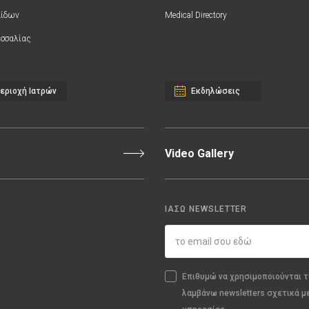
αίδων
Medical Directory
σσαλίας
εριοχή Ιατρών
Εκδηλώσεις
Video Gallery
ΙΑΣΩ NEWSLETTER
Επιθυμώ να χρησιμοποιούνται τ
λαμβάνω newsletters σχετικά μ