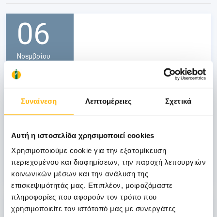
06
Νοεμβρίου
06 - 07 ΝΟΕ
ΓΕΝΙΚΗ ΚΛΙΝΙΚΗ
Συναίνεση
Λεπτομέρειες
Σχετικά
ΙΑΣΩ Γενική Κλινική: Επιστημονική
Διημερίδα «Γυναικολογικές νεοπλασίες και
νεοπλασίες ουροποιητικού και μαστού:
Αυτή η ιστοσελίδα χρησιμοποιεί cookies
Θεραπευτικά διλήμματα και νεότερα
δεδομένα από το ESMO 2026»
Χρησιμοποιούμε cookie για την εξατομίκευση
περιεχομένου και διαφημίσεων, την παροχή λειτουργιών
Μάθετε Περισσότερα
κοινωνικών μέσων και την ανάλυση της
επισκεψιμότητάς μας. Επιπλέον, μοιραζόμαστε
πληροφορίες που αφορούν τον τρόπο που
31
χρησιμοποιείτε τον ιστότοπό μας με συνεργάτες