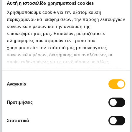
Αυτή η ιστοσελίδα χρησιμοποιεί cookies
Χρησιμοποιούμε cookie για την εξατομίκευση
06
περιεχομένου και διαφημίσεων, την παροχή λειτουργιών
κοινωνικών μέσων και την ανάλυση της
επισκεψιμότητάς μας. Επιπλέον, μοιραζόμαστε
Νοεμβρίου
πληροφορίες που αφορούν τον τρόπο που
06 - 07 ΝΟΕ
χρησιμοποιείτε τον ιστότοπό μας με συνεργάτες
κοινωνικών μέσων, διαφήμισης και αναλύσεων, οι
ΓΕΝΙΚΗ ΚΛΙΝΙΚΗ
οποίοι ενδεχομένως να τις συνδυάσουν με άλλες
ΙΑΣΩ Γενική Κλινική: Επιστημονική
πληροφορίες που τους έχετε παραχωρήσει ή τις οποίες
Διημερίδα «Γυναικολογικές νεοπλασίες και
έχουν συλλέξει σε σχέση με την από μέρους σας χρήση
Επιλογή
νεοπλασίες ουροποιητικού και μαστού:
των υπηρεσιών τους.
Αναγκαία
συγκατάθεσης
Θεραπευτικά διλήμματα και νεότερα
δεδομένα από το ESMO 2026»
Προτιμήσεις
Μάθετε Περισσότερα
Στατιστικά