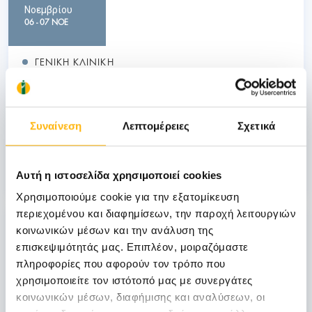
Νοεμβρίου
06 - 07 ΝΟΕ
ΓΕΝΙΚΗ ΚΛΙΝΙΚΗ
ΙΑΣΩ Γενική Κλινική: Επιστημονική
Διημερίδα «Γυναικολογικές νεοπλασίες και
νεοπλασίες ουροποιητικού και μαστού:
Συναίνεση
Λεπτομέρειες
Σχετικά
Θεραπευτικά διλήμματα και νεότερα
δεδομένα από το ESMO 2026»
Μάθετε Περισσότερα
Αυτή η ιστοσελίδα χρησιμοποιεί cookies
Χρησιμοποιούμε cookie για την εξατομίκευση
περιεχομένου και διαφημίσεων, την παροχή λειτουργιών
31
κοινωνικών μέσων και την ανάλυση της
επισκεψιμότητάς μας. Επιπλέον, μοιραζόμαστε
πληροφορίες που αφορούν τον τρόπο που
Οκτωβρίου
χρησιμοποιείτε τον ιστότοπό μας με συνεργάτες
κοινωνικών μέσων, διαφήμισης και αναλύσεων, οι