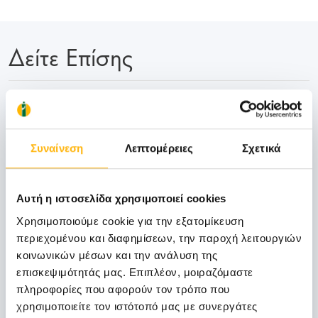
Δείτε Επίσης
06
Συναίνεση
Λεπτομέρειες
Σχετικά
Νοεμβρίου
06 - 07 ΝΟΕ
Αυτή η ιστοσελίδα χρησιμοποιεί cookies
ΓΕΝΙΚΗ ΚΛΙΝΙΚΗ
Χρησιμοποιούμε cookie για την εξατομίκευση
ΙΑΣΩ Γενική Κλινική: Επιστημονική
περιεχομένου και διαφημίσεων, την παροχή λειτουργιών
Διημερίδα «Γυναικολογικές νεοπλασίες και
κοινωνικών μέσων και την ανάλυση της
νεοπλασίες ουροποιητικού και μαστού:
επισκεψιμότητάς μας. Επιπλέον, μοιραζόμαστε
Θεραπευτικά διλήμματα και νεότερα
πληροφορίες που αφορούν τον τρόπο που
δεδομένα από το ESMO 2026»
χρησιμοποιείτε τον ιστότοπό μας με συνεργάτες