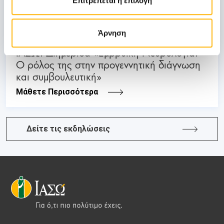
Επιτρέπεται η επιλογή
03 - 04 ΙΟΥΛ
Άρνηση
ΜΑΙΕΥΤΙΚΗ - ΓΥΝΑΙΚΟΛΟΓΙΚΗ
ΙΑΣΩ: Διημερίδα «Εμβρυϊκή Νευρολογία:
Ο ρόλος της στην προγεννητική διάγνωση
και συμβουλευτική»
Μάθετε Περισσότερα
Δείτε τις εκδηλώσεις