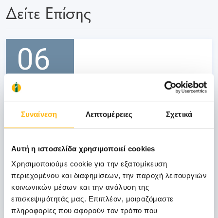
Δείτε Επίσης
06
Νοεμβρίου
06 - 07 ΝΟΕ
Συναίνεση
Λεπτομέρειες
Σχετικά
ΓΕΝΙΚΗ ΚΛΙΝΙΚΗ
ΙΑΣΩ Γενική Κλινική: Επιστημονική
Διημερίδα «Γυναικολογικές νεοπλασίες και
Αυτή η ιστοσελίδα χρησιμοποιεί cookies
νεοπλασίες ουροποιητικού και μαστού:
Χρησιμοποιούμε cookie για την εξατομίκευση
Θεραπευτικά διλήμματα και νεότερα
περιεχομένου και διαφημίσεων, την παροχή λειτουργιών
δεδομένα από το ESMO 2026»
κοινωνικών μέσων και την ανάλυση της
Μάθετε Περισσότερα
επισκεψιμότητάς μας. Επιπλέον, μοιραζόμαστε
πληροφορίες που αφορούν τον τρόπο που