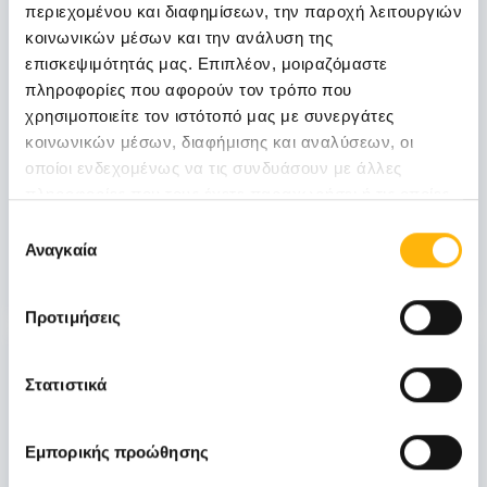
περιεχομένου και διαφημίσεων, την παροχή λειτουργιών
Νοεμβρίου
κοινωνικών μέσων και την ανάλυση της
06 - 07 ΝΟΕ
επισκεψιμότητάς μας. Επιπλέον, μοιραζόμαστε
πληροφορίες που αφορούν τον τρόπο που
ΓΕΝΙΚΗ ΚΛΙΝΙΚΗ
χρησιμοποιείτε τον ιστότοπό μας με συνεργάτες
ΙΑΣΩ Γενική Κλινική: Επιστημονική
κοινωνικών μέσων, διαφήμισης και αναλύσεων, οι
Διημερίδα «Γυναικολογικές νεοπλασίες και
οποίοι ενδεχομένως να τις συνδυάσουν με άλλες
νεοπλασίες ουροποιητικού και μαστού:
πληροφορίες που τους έχετε παραχωρήσει ή τις οποίες
Θεραπευτικά διλήμματα και νεότερα
έχουν συλλέξει σε σχέση με την από μέρους σας χρήση
Επιλογή
δεδομένα από το ESMO 2026»
των υπηρεσιών τους.
Αναγκαία
συγκατάθεσης
Μάθετε Περισσότερα
Προτιμήσεις
31
Στατιστικά
Οκτωβρίου
Εμπορικής προώθησης