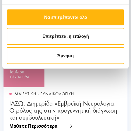
ΓΕΝΙΚΗ ΚΛΙΝΙΚΗ
ΙΑΣΩ: Ημερίδα «Ενδιαφέροντα θέματα
Να επιτρέπονται όλα
Λοιμώξεων»
Μάθετε Περισσότερα
Επιτρέπεται η επιλογή
03
Άρνηση
Ιουλίου
03 - 04 ΙΟΥΛ
ΜΑΙΕΥΤΙΚΗ - ΓΥΝΑΙΚΟΛΟΓΙΚΗ
ΙΑΣΩ: Διημερίδα «Εμβρυϊκή Νευρολογία:
Ο ρόλος της στην προγεννητική διάγνωση
και συμβουλευτική»
Μάθετε Περισσότερα