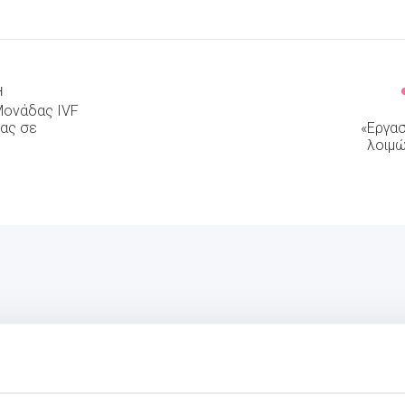
Ή
Μονάδας IVF
τας σε
«Εργα
λοιμώ