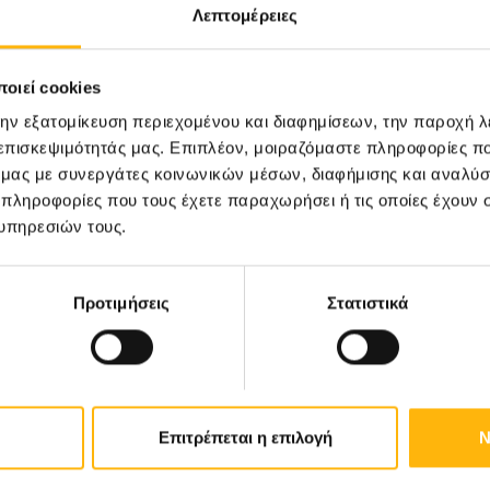
Λεπτομέρειες
οιεί cookies
31
την εξατομίκευση περιεχομένου και διαφημίσεων, την παροχή 
 επισκεψιμότητάς μας. Επιπλέον, μοιραζόμαστε πληροφορίες π
Οκτωβρίου
ό μας με συνεργάτες κοινωνικών μέσων, διαφήμισης και αναλύσ
 πληροφορίες που τους έχετε παραχωρήσει ή τις οποίες έχουν σ
υπηρεσιών τους.
ΓΕΝΙΚΗ ΚΛΙΝΙΚΗ
ΙΑΣΩ: Ημερίδα «Ενδιαφέροντα
θέματα Λοιμώξεων»
Προτιμήσεις
Στατιστικά
Επιτρέπεται η επιλογή
Ν
Μάθετε Περισσότερα