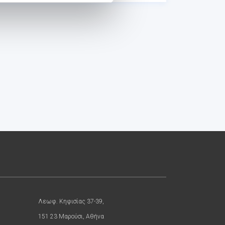
Λεωφ. Κηφισίας 37-39,
151 23 Μαρούσι, Αθήνα