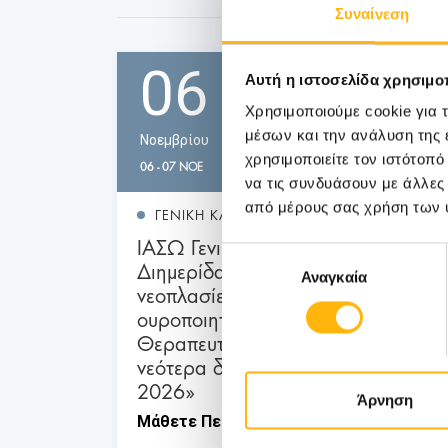
Συναίνεση
06
Αυτή η ιστοσελίδα χρησιμοπ
Χρησιμοποιούμε cookie για 
μέσων και την ανάλυση της
Νοεμβρίου
χρησιμοποιείτε τον ιστότοπ
06 - 07 ΝΟΕ
να τις συνδυάσουν με άλλες
από μέρους σας χρήση των 
ΓΕΝΙΚΗ ΚΛΙΝΙΚΗ
ΙΑΣΩ Γενική Κλινική: Επιστημονική
Επιλογή
Διημερίδα «Γυναικολογικές
Αναγκαία
συγκατάθεσης
νεοπλασίες και νεοπλασίες
ουροποιητικού και μαστού:
Θεραπευτικά διλήμματα και
νεότερα δεδομένα από το ESMO
2026»
Άρνηση
Μάθετε Περισσότερα