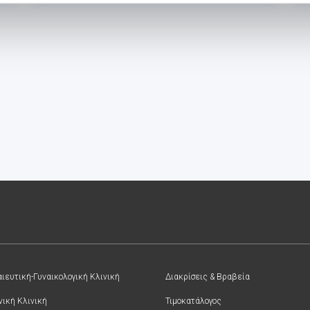
ιευτική-Γυναικολογική Κλινική
Διακρίσεις & Βραβεία
νική Κλινική
Τιμοκατάλογος