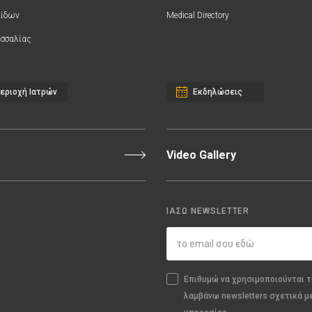
αίδων
Medical Directory
σσαλίας
εριοχή Ιατρών
Εκδηλώσεις
Video Gallery
ΙΑΣΩ NEWSLETTER
Επιθυμώ να χρησιμοποιούνται τ
λαμβάνω newsletters σχετικά μ