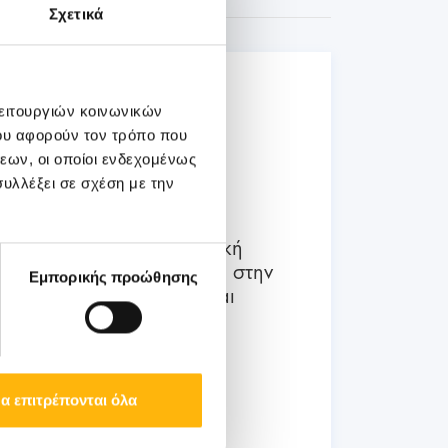
Σχετικά
03
λειτουργιών κοινωνικών
ου αφορούν τον τρόπο που
Ιουλίου
εων, οι οποίοι ενδεχομένως
03 - 04 ΙΟΥΛ
υλλέξει σε σχέση με την
ΜΑΙΕΥΤΙΚΗ - ΓΥΝΑΙΚΟΛΟΓΙΚΗ
ΙΑΣΩ: Διημερίδα «Εμβρυϊκή
Νευρολογία: Ο ρόλος της στην
Εμπορικής προώθησης
προγεννητική διάγνωση και
συμβουλευτική»
α επιτρέπονται όλα
Μάθετε Περισσότερα