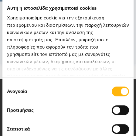
ΓΕΝΙΚΗ ΚΛΙΝΙΚΗ
Αυτή η ιστοσελίδα χρησιμοποιεί cookies
ΙΑΣΩ: Ημερίδα «Ενδιαφέροντα θέματα
Χρησιμοποιούμε cookie για την εξατομίκευση
Λοιμώξεων»
περιεχομένου και διαφημίσεων, την παροχή λειτουργιών
κοινωνικών μέσων και την ανάλυση της
Η Παθολογική – Λοιμωξιολογική Κλινική
επισκεψιμότητάς μας. Επιπλέον, μοιραζόμαστε
του ΙΑΣΩ διοργανώνει Ημερίδα μ...
πληροφορίες που αφορούν τον τρόπο που
χρησιμοποιείτε τον ιστότοπό μας με συνεργάτες
Μάθετε Περισσότερα
κοινωνικών μέσων, διαφήμισης και αναλύσεων, οι
οποίοι ενδεχομένως να τις συνδυάσουν με άλλες
πληροφορίες που τους έχετε παραχωρήσει ή τις οποίες
έχουν συλλέξει σε σχέση με την από μέρους σας χρήση
Επιλογή
των υπηρεσιών τους.
Αναγκαία
συγκατάθεσης
Προτιμήσεις
Αποστολή μας να παρέχουμε υψηλής
ποιότητας ολοκληρωμένες υπηρεσίες
Στατιστικά
υγείας.