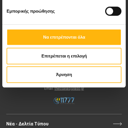
Εμπορικής προώθησης
Περιοχή Ιατρών
Να επιτρέπονται όλα
Εκδηλώσεις
Επιτρέπεται η επιλογή
Επικοινωνία
8ο χλμ. Π.Ε.Ο Λάρισας- Αθηνών, 41 500, Λάρισα
Άρνηση
Τηλ. Κέντρο: 2410 996000,
Email:
thessalias@Iaso.gr
Νέα - Δελτία Τύπου