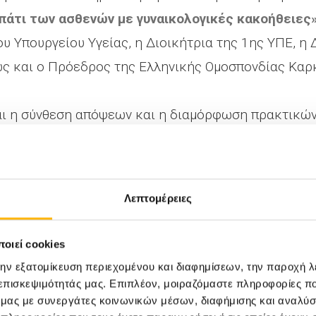
οπάτι των ασθενών με γυναικολογικές κακοήθειες
υ Υπουργείου Υγείας, η Διοικήτρια της 1ης ΥΠΕ, η
ώς και ο Πρόεδρος της Ελληνικής Ομοσπονδίας Καρκ
αι η σύνθεση απόψεων και η διαμόρφωση πρακτικώ
καθημερινή του πρακτική.
υσική παρουσία και η εγγραφή για την παρακολούθη
Λεπτομέρειες
α ή διευκρίνιση χρειαστείτε, μπορείτε να επικοι
οιεί cookies
– Dromena Meetings & Events ) ή
210 6383906
(Αθ
την εξατομίκευση περιεχομένου και διαφημίσεων, την παροχή 
ων Ομίλου ΙΑΣΩ).
 επισκεψιμότητάς μας. Επιπλέον, μοιραζόμαστε πληροφορίες π
ό μας με συνεργάτες κοινωνικών μέσων, διαφήμισης και αναλύσ