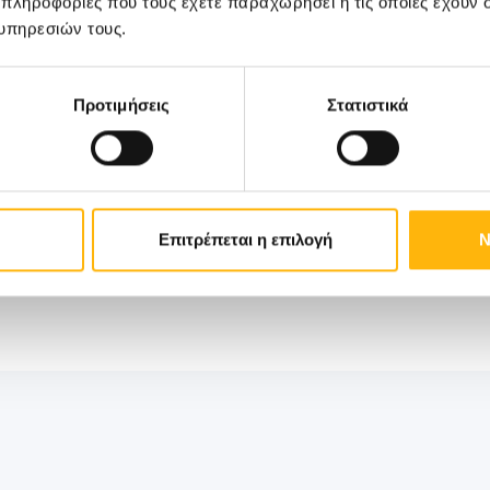
 πληροφορίες που τους έχετε παραχωρήσει ή τις οποίες έχουν σ
ς διημερίδας
εδώ
.
υπηρεσιών τους.
Προτιμήσεις
Στατιστικά
Επιτρέπεται η επιλογή
Ν
ΙΑΣΩ: 