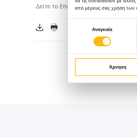
να τις συνδυάσουν με άλλες
Δείτε το Επιστημονικό Πρόγραμμα τη
από μέρους σας χρήση των 
Επιλογή
Αναγκαία
συγκατάθεσης
Άρνηση