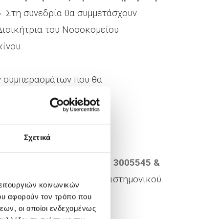
»
. Στη συνεδρία θα συμμετάσχουν
 Διοικήτρια του Νοσοκομείου
ίνου.
ν συμπερασμάτων που θα
ση της είναι δωρεάν.
Σχετικά
νωνήσετε στα τηλέφωνα
210 3005545 &
ηνά Άντζου – Υπεύθυνη Επιστημονικού
λειτουργιών κοινωνικών
ου αφορούν τον τρόπο που
εων, οι οποίοι ενδεχομένως