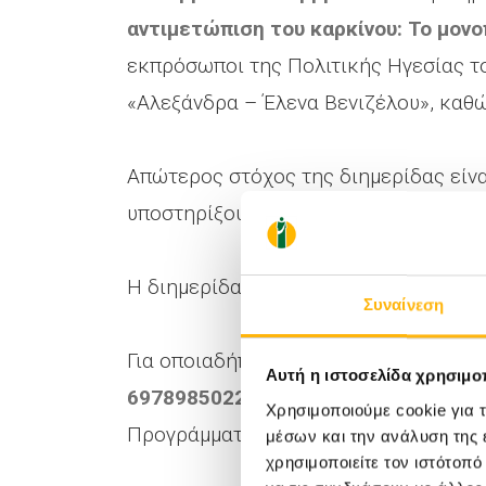
αντιμετώπιση του καρκίνου: Το μον
εκπρόσωποι της Πολιτικής Ηγεσίας το
«Αλεξάνδρα – Έλενα Βενιζέλου», καθ
Απώτερος στόχος της διημερίδας είν
υποστηρίξουν τον κλινικό ιατρό στην 
Η διημερίδα θα πραγματοποιηθεί με φ
Συναίνεση
Για οποιαδήποτε περαιτέρω πληροφορί
Αυτή η ιστοσελίδα χρησιμοπ
6978985022
(Άρης Παπασακελλαρίου 
Χρησιμοποιούμε cookie για 
Προγράμματος, Εκδηλώσεων & Συνεδρί
μέσων και την ανάλυση της
χρησιμοποιείτε τον ιστότοπ