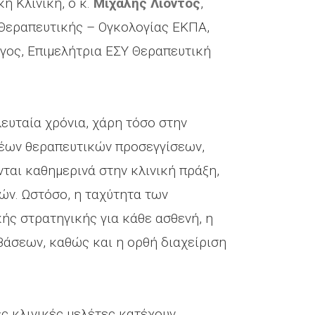
ή Κλινική, ο κ.
Μιχάλης Λιόντος
,
Θεραπευτικής – Ογκολογίας ΕΚΠΑ,
όγος, Επιμελήτρια ΕΣΥ Θεραπευτική
ευταία χρόνια, χάρη τόσο στην
έων θεραπευτικών προσεγγίσεων,
νται καθημερινά στην κλινική πράξη,
ών. Ωστόσο, η ταχύτητα των
ής στρατηγικής για κάθε ασθενή, η
βάσεων, καθώς και η ορθή διαχείριση
ές κλινικές μελέτες κατέχουν