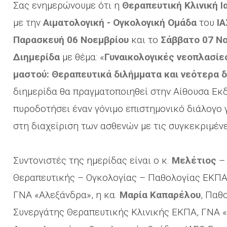
Σας ενημερώνουμε ότι η
Θεραπευτική Κλινική 
με την
Αιματολογική - Ογκολογική Ομάδα
του
ΙΑ
Παρασκευή 06 Νοεμβρίου
και το
Σάββατο 07 Ν
Διηµερίδα
µε θέµα: «
Γυναικολογικές νεοπλασίες
μαστού: Θεραπευτικά διλήμματα και νεότερα 
διημερίδα θα πραγματοποιηθεί στην Αίθουσα Εκ
πυροδοτήσει έναν γόνιμο επιστημονικό διάλογο 
στη διαχείριση των ασθενών με τις συγκεκριμέν
Συντονιστές της ημερίδας είναι ο κ.
Μελέτιος
–
Θεραπευτικής – Ογκολογίας – Παθολογίας ΕΚΠΑ,
ΓΝΑ «Αλεξάνδρα», η κα.
Μαρία Καπαρέλου
, Παθ
Συνεργάτης Θεραπευτικής Κλινικής ΕΚΠΑ, ΓΝΑ «