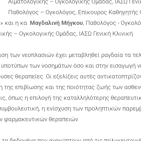
Αιματολογικής – Ογκολογικής Ομάδας, ΙΑΣΩ Γενικ
Παθολόγος – Ογκολόγος, Επίκουρος Καθηγητής 
» και η κα.
Μαγδαλινή Μήγκου
, Παθολόγος - Ογκολ
ικής – Ογκολογικής Ομάδας, ΙΑΣΩ Γενική Κλινική.
ιση των νεοπλασιών έχει μεταβληθεί ραγδαία τα τελ
υποτύπων των νοσημάτων όσο και στην εισαγωγή ν
σες θεραπείες. Οι εξελίξεις αυτές αντικατοπτρίζο
 της επιβίωσης και της ποιότητας ζωής των ασθεν
ις, όπως η επιλογή της καταλληλότερης θεραπευτικ
συμβουλευτική, η ενίσχυση των προληπτικών παρεμ
ν φαρμακευτικών θεραπειών.
ι τα δεδομένα που ανακύπτουν από τις πολυκεντρικ