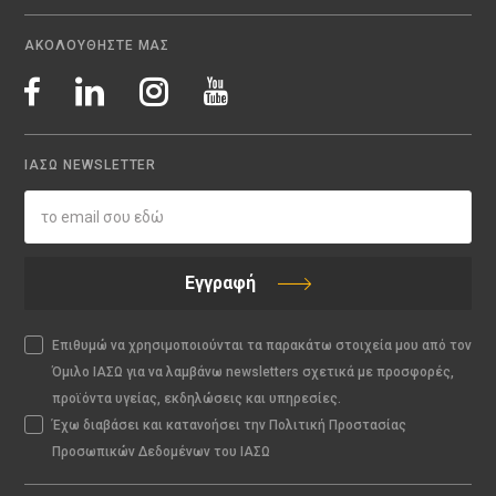
ΑΚΟΛΟΥΘΗΣΤΕ ΜΑΣ
ΙΑΣΩ NEWSLETTER
Εγγραφή
Επιθυμώ να χρησιμοποιούνται τα παρακάτω στοιχεία μου από τον
Όμιλο ΙΑΣΩ για να λαμβάνω newsletters σχετικά με προσφορές,
προϊόντα υγείας, εκδηλώσεις και υπηρεσίες.
Έχω διαβάσει και κατανοήσει την Πολιτική Προστασίας
Προσωπικών Δεδομένων του ΙΑΣΩ