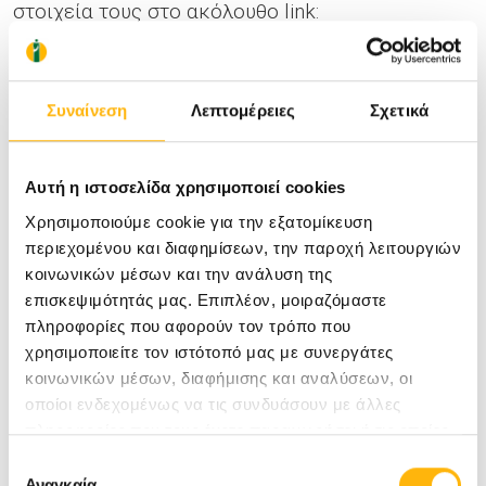
στοιχεία τους στο ακόλουθο link:
https://bit.ly/41Alrh2
Για οποιαδήποτε περαιτέρω πληροφορία ή
Συναίνεση
Λεπτομέρειες
Σχετικά
διευκρίνιση χρειαστείτε, μπορείτε να
επικοινωνήσετε στα τηλέφωνα
210 6074200
Αυτή η ιστοσελίδα χρησιμοποιεί cookies
(Γραμματεία Σεμιναρίου – Εταιρεία MD Congress)
Χρησιμοποιούμε cookie για την εξατομίκευση
ή
210 6383906
(Αθηνά Άντζου – Υπεύθυνη
περιεχομένου και διαφημίσεων, την παροχή λειτουργιών
κοινωνικών μέσων και την ανάλυση της
Επιστημονικού Προγράμματος, Εκδηλώσεων &
επισκεψιμότητάς μας. Επιπλέον, μοιραζόμαστε
Συνεδρίων Ομίλου ΙΑΣΩ).
πληροφορίες που αφορούν τον τρόπο που
χρησιμοποιείτε τον ιστότοπό μας με συνεργάτες
Μπορείτε να δείτε
εδώ
το Νεο Επιστημονικό
κοινωνικών μέσων, διαφήμισης και αναλύσεων, οι
οποίοι ενδεχομένως να τις συνδυάσουν με άλλες
Πρόγραμμα του σεμιναρίου.
πληροφορίες που τους έχετε παραχωρήσει ή τις οποίες
έχουν συλλέξει σε σχέση με την από μέρους σας χρήση
Επιλογή
των υπηρεσιών τους.
Αναγκαία