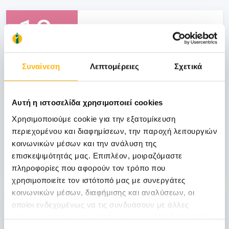
18
Ιανουαρίου
Συναίνεση
Λεπτομέρειες
Σχετικά
ΜΑΙΕΥΤΙΚΗ - ΓΥΝΑΙΚΟΛΟΓΙΚΗ
Αυτή η ιστοσελίδα χρησιμοποιεί cookies
1η Επιστημονική Ημερίδα Μαιευτικής-
Γυναικολογίας & Χειρουργικής ΙΑΣΩ &
Χρησιμοποιούμε cookie για την εξατομίκευση
ΙΑΣΩ Θεσσαλίας, 18.01.14, ΙΑΣΩ
περιεχομένου και διαφημίσεων, την παροχή λειτουργιών
Θεσσαλίας, Λάρισα
κοινωνικών μέσων και την ανάλυση της
επισκεψιμότητάς μας. Επιπλέον, μοιραζόμαστε
Μάθετε Περισσότερα
πληροφορίες που αφορούν τον τρόπο που
χρησιμοποιείτε τον ιστότοπό μας με συνεργάτες
κοινωνικών μέσων, διαφήμισης και αναλύσεων, οι
18
οποίοι ενδεχομένως να τις συνδυάσουν με άλλες
πληροφορίες που τους έχετε παραχωρήσει ή τις οποίες