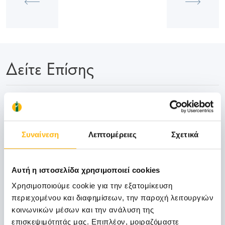
Δείτε Επίσης
18
Συναίνεση
Λεπτομέρειες
Σχετικά
Ιανουαρίου
Αυτή η ιστοσελίδα χρησιμοποιεί cookies
ΜΑΙΕΥΤΙΚΗ - ΓΥΝΑΙΚΟΛΟΓΙΚΗ
Χρησιμοποιούμε cookie για την εξατομίκευση
1η Επιστημονική Ημερίδα Μαιευτικής-
περιεχομένου και διαφημίσεων, την παροχή λειτουργιών
Γυναικολογίας & Χειρουργικής ΙΑΣΩ &
κοινωνικών μέσων και την ανάλυση της
ΙΑΣΩ Θεσσαλίας, 18.01.14, ΙΑΣΩ
επισκεψιμότητάς μας. Επιπλέον, μοιραζόμαστε