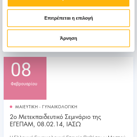
εκδήλωση με θέμα την «Ρυτιδεκτομή», η οποία
περιελάμβανε ζωντανή προβολή (live surgery)
εκπαιδευτικής χειρουργικής επέμβασης, υπό την
Επιτρέπεται η επιλογή
επιμέλεια του διακεκριμένου πλαστικού χειρουργού
της Κλινικής ΙΑΣΩ κ.
Ανδρέα Φουστάνου.
Άρνηση
Μάθετε Περισσότερα
08
Φεβρουαρίου
ΜΑΙΕΥΤΙΚΗ - ΓΥΝΑΙΚΟΛΟΓΙΚΗ
2ο Μετεκπαιδευτικό Σεμινάριο της
ΕΓΕΠΑΜ, 08.02.14, ΙΑΣΩ