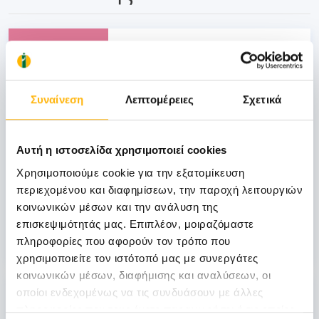
18
Ιανουαρίου
Συναίνεση
Λεπτομέρειες
Σχετικά
ΜΑΙΕΥΤΙΚΗ - ΓΥΝΑΙΚΟΛΟΓΙΚΗ
Αυτή η ιστοσελίδα χρησιμοποιεί cookies
1η Επιστημονική Ημερίδα Μαιευτικής-
Χρησιμοποιούμε cookie για την εξατομίκευση
Γυναικολογίας & Χειρουργικής ΙΑΣΩ &
περιεχομένου και διαφημίσεων, την παροχή λειτουργιών
ΙΑΣΩ Θεσσαλίας, 18.01.14, ΙΑΣΩ
κοινωνικών μέσων και την ανάλυση της
Θεσσαλίας, Λάρισα
επισκεψιμότητάς μας. Επιπλέον, μοιραζόμαστε
Μάθετε Περισσότερα
πληροφορίες που αφορούν τον τρόπο που
χρησιμοποιείτε τον ιστότοπό μας με συνεργάτες
κοινωνικών μέσων, διαφήμισης και αναλύσεων, οι
18
οποίοι ενδεχομένως να τις συνδυάσουν με άλλες
πληροφορίες που τους έχετε παραχωρήσει ή τις οποίες