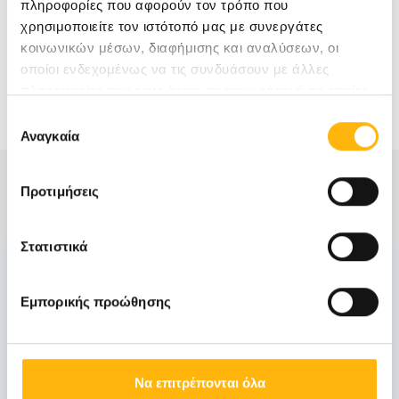
πληροφορίες που αφορούν τον τρόπο που
χρησιμοποιείτε τον ιστότοπό μας με συνεργάτες
κοινωνικών μέσων, διαφήμισης και αναλύσεων, οι
οποίοι ενδεχομένως να τις συνδυάσουν με άλλες
πληροφορίες που τους έχετε παραχωρήσει ή τις οποίες
έχουν συλλέξει σε σχέση με την από μέρους σας χρήση
Επιλογή
των υπηρεσιών τους.
Αναγκαία
συγκατάθεσης
Δείτε Επίσης
Προτιμήσεις
Στατιστικά
18
Εμπορικής προώθησης
Ιανουαρίου
Να επιτρέπονται όλα
ΜΑΙΕΥΤΙΚΗ - ΓΥΝΑΙΚΟΛΟΓΙΚΗ