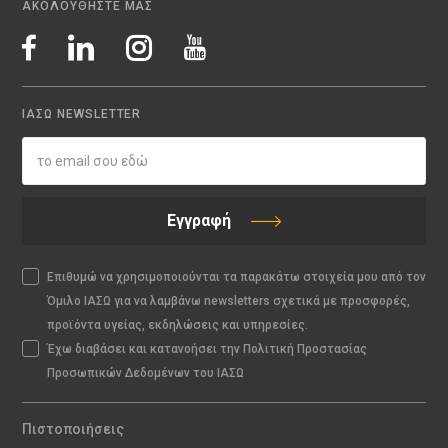
ΑΚΟΛΟΥΘΗΣΤΕ ΜΑΣ
ΙΑΣΩ NEWSLETTER
Εγγραφή
Επιθυμώ να χρησιμοποιούνται τα παρακάτω στοιχεία μου από τον
Όμιλο ΙΑΣΩ για να λαμβάνω newsletters σχετικά με προσφορές,
προϊόντα υγείας, εκδηλώσεις και υπηρεσίες.
Έχω διαβάσει και κατανοήσει την Πολιτική Προστασίας
Προσωπικών Δεδομένων του ΙΑΣΩ
Πιστοποιήσεις