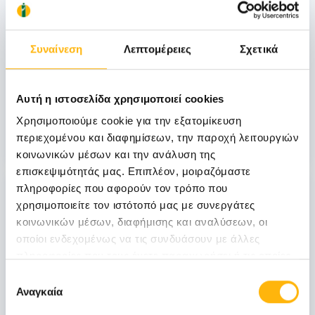
ΜΑΙΕΥΤΙΚΗ - ΓΥΝΑΙΚΟΛΟΓΙΚΗ
Συναίνεση
Λεπτομέρειες
Σχετικά
1η Επιστημονική Ημερίδα Μαιευτικής-
Γυναικολογίας & Χειρουργικής ΙΑΣΩ &
ΙΑΣΩ Θεσσαλίας, 18.01.14, ΙΑΣΩ
Αυτή η ιστοσελίδα χρησιμοποιεί cookies
Θεσσαλίας, Λάρισα
Χρησιμοποιούμε cookie για την εξατομίκευση
περιεχομένου και διαφημίσεων, την παροχή λειτουργιών
Μάθετε Περισσότερα
κοινωνικών μέσων και την ανάλυση της
επισκεψιμότητάς μας. Επιπλέον, μοιραζόμαστε
18
πληροφορίες που αφορούν τον τρόπο που
χρησιμοποιείτε τον ιστότοπό μας με συνεργάτες
κοινωνικών μέσων, διαφήμισης και αναλύσεων, οι
Ιανουαρίου
οποίοι ενδεχομένως να τις συνδυάσουν με άλλες
πληροφορίες που τους έχετε παραχωρήσει ή τις οποίες
έχουν συλλέξει σε σχέση με την από μέρους σας χρήση
Επιλογή
ΜΑΙΕΥΤΙΚΗ - ΓΥΝΑΙΚΟΛΟΓΙΚΗ
των υπηρεσιών τους.
Αναγκαία
συγκατάθεσης
Εκδήλωση της Ελληνικής Εταιρείας