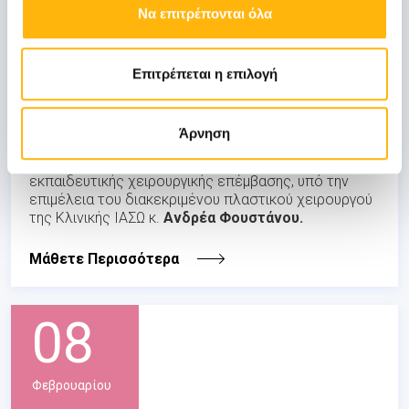
Πλαστικής Επανορθωτικής & Αισθητικής
Να επιτρέπονται όλα
Χειρουργικής, 18.01.14, ΙΑΣΩ
Η
Ελληνική Εταιρεία Πλαστικής Επανορθωτικής
Επιτρέπεται η επιλογή
και Αισθητικής Χειρουργικής
πραγματοποίησε το
Σάββατο 18 Ιανουαρίου 2014 στην Αίθουσα
Εκδηλώσεων του
Ομίλου ΙΑΣΩ
, στο Μαρούσι,
Άρνηση
εκδήλωση με θέμα την «Ρυτιδεκτομή», η οποία
περιελάμβανε ζωντανή προβολή (live surgery)
εκπαιδευτικής χειρουργικής επέμβασης, υπό την
επιμέλεια του διακεκριμένου πλαστικού χειρουργού
της Κλινικής ΙΑΣΩ κ.
Ανδρέα Φουστάνου.
Μάθετε Περισσότερα
08
Φεβρουαρίου